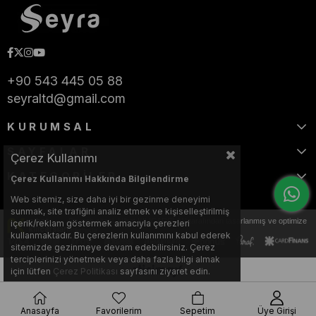
+90 543 445 05 88
seyraltd@gmail.com
KURUMSAL
SAYFALAR
Çerez Kullanımı
KATEGORİLER
Çerez Kullanımı Hakkında Bilgilendirme
Web sitemiz, size daha iyi bir gezinme deneyimi
sunmak, site trafiğini analiz etmek ve kişiselleştirilmiş
Bu web sitesi, Nihat KILIÇARSLAN tarafından tasarlanmış ve optimize
içerik/reklam göstermek amacıyla çerezleri
edilmiştir.
kullanmaktadır. Bu çerezlerin kullanımını kabul ederek
sitemizde gezinmeye devam edebilirsiniz. Çerez
terciplerinizi yönetmek veya daha fazla bilgi almak
için lütfen
Çerez Politikası
sayfasını ziyaret edin.
Anasayfa
Favorilerim
Sepetim
Üye Girişi