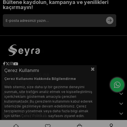
Bültene kaydolun, kampanya ve yenilikleri
kaçırmayın!
Çerez Kullanımı
+90 543 445 05 88
Çerez Kullanımı Hakkında Bilgilendirme
seyraltd@gmail.com
Web sitemiz, size daha iyi bir gezinme deneyimi
sunmak, site trafiğini analiz etmek ve kişiselleştirilmiş
KURUMSAL
içerik/reklam göstermek amacıyla çerezleri
kullanmaktadır. Bu çerezlerin kullanımını kabul ederek
SAYFALAR
sitemizde gezinmeye devam edebilirsiniz. Çerez
terciplerinizi yönetmek veya daha fazla bilgi almak
KATEGORİLER
için lütfen
Çerez Politikası
sayfasını ziyaret edin.