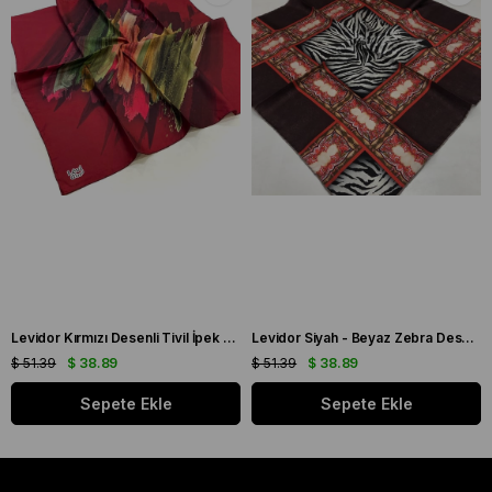
Levidor Kırmızı Desenli Tivil İpek Eşarp 19086
Levidor Siyah - Beyaz Zebra Desen Tivil İpek Eşarp 20808
$ 51.39
$ 38.89
$ 51.39
$ 38.89
Sepete Ekle
Sepete Ekle