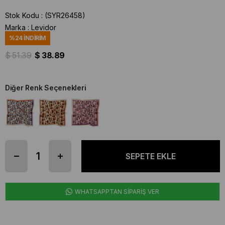
Stok Kodu
(SYR26458)
Marka
:
Levidor
%
24
İNDIRIM
$ 51.39
$ 38.89
Diğer Renk Seçenekleri
WHATSAPPTAN SİPARİŞ VER