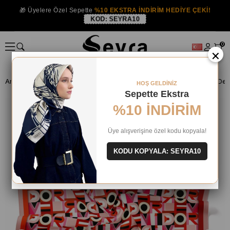
🎁 Üyelere Özel Sepette
%10 EKSTRA İNDİRİM HEDİYE ÇEKİ!
KOD:
SEYRA10
0
×
Anasayfa
İPEK EŞARP
Levidor İpek Eşarp
Levidor Pembe Harf Desen
HOŞ GELDİNİZ
Sepette Ekstra
%10 İNDİRİM
Üye alışverişine özel kodu kopyala!
KODU KOPYALA: SEYRA10