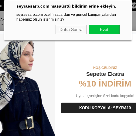
lere Özel Sepette
%10 EKSTRA İNDİRİM HEDİYE ÇEKİ!
KOD:
SEYR
seyraesarp.com masaüstü bildirimlerine ekleyin.
seyraesarp.com özel fırsatlardan ve güncel kampanyalardan
AKSESUAR
haberiniz olsun ister misiniz?
MARKALAR
Daha Sonra
Evet
ardin Gri Karma Desenli Tivil İpek Eşarp 8418438 - 971
HOŞ GELDİNİZ
Sepette Ekstra
%10 İNDİRİM
Üye alışverişine özel kodu kopyala!
KODU KOPYALA: SEYRA10