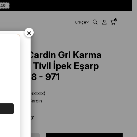
A10
0
Türkçe
×
Pierre Cardin Gri Karma
Desenli Tivil İpek Eşarp
8418438 - 971
Stok Kodu
(SYR31313)
Marka
:
Pierre Cardin
%
25
İNDIRIM
$ 55.56
$ 41.67