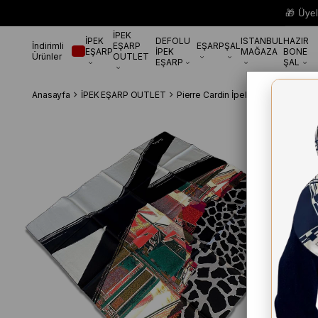
🎁 Üye
İPEK
İPEK
DEFOLU
ISTANBUL
HAZIR
İndirimli
EŞARP
EŞARP
ŞAL
EŞARP
İPEK
MAĞAZA
BONE
Ürünler
OUTLET
EŞARP
ŞAL
Anasayfa
İPEK EŞARP OUTLET
Pierre Cardin İpek Eşarp
Pierre C