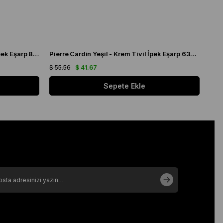
Pierre Cardin Açık Küf Yeşili Tivil İpek Eşarp 8300438 - 951
Pierre Cardin Yeşil - Krem Tivil İpek Eşarp 6324438 - 951
$ 55.56
$ 41.67
$ 55
Sepete Ekle