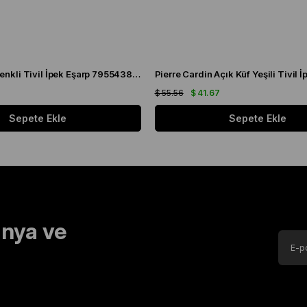
Pierre Cardin Renkli Tivil İpek Eşarp 7955438 - 941
$ 55.56
$ 41.67
Sepete Ekle
Sepete Ekle
nya ve