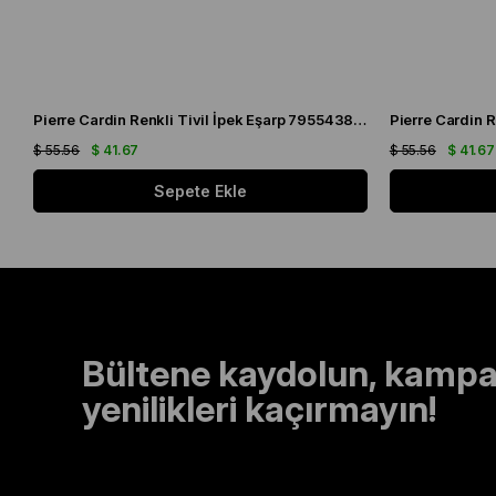
Pierre Cardin Renkli Tivil İpek Eşarp 7955438 - 921
$ 55.56
$ 41.67
$ 55.56
$ 41.67
Sepete Ekle
Bültene kaydolun, kampa
yenilikleri kaçırmayın!