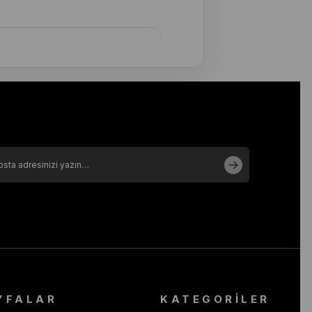
 sunulduğu için bu gruptaki
oluşturmanızı önemle rica
YFALAR
KATEGORİLER