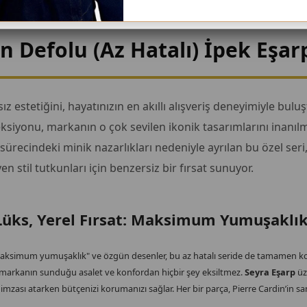
in Defolu (Az Hatalı) İpek Eşar
estetiğini, hayatınızın en akıllı alışveriş deneyimiyle bul
ksiyonu, markanın o çok sevilen ikonik tasarımlarını inanılm
 sürecindeki minik nazarlıkları nedeniyle ayrılan bu özel seri,
 stil tutkunları için benzersiz bir fırsat sunuyor.
Lüks, Yerel Fırsat: Maksimum Yumuşaklık
 "maksimum yumuşaklık" ve özgün desenler, bu az hatalı seride de tamamen k
 markanın sunduğu asalet ve konfordan hiçbir şey eksiltmez.
Seyra Eşarp
üz
mzası atarken bütçenizi korumanızı sağlar. Her bir parça, Pierre Cardin’in san