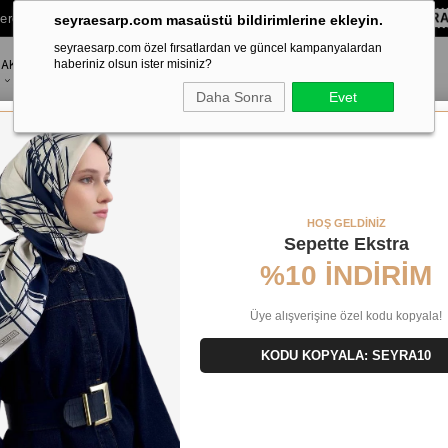
lere Özel Sepette
%10 EKSTRA İNDİRİM HEDİYE ÇEKİ!
KOD:
SEYR
seyraesarp.com masaüstü bildirimlerine ekleyin.
seyraesarp.com özel fırsatlardan ve güncel kampanyalardan
AKSESUAR
haberiniz olsun ister misiniz?
MARKALAR
Daha Sonra
Evet
HOŞ GELDİNİZ
Sepette Ekstra
%10 İNDİRİM
Üye alışverişine özel kodu kopyala!
KODU KOPYALA: SEYRA10