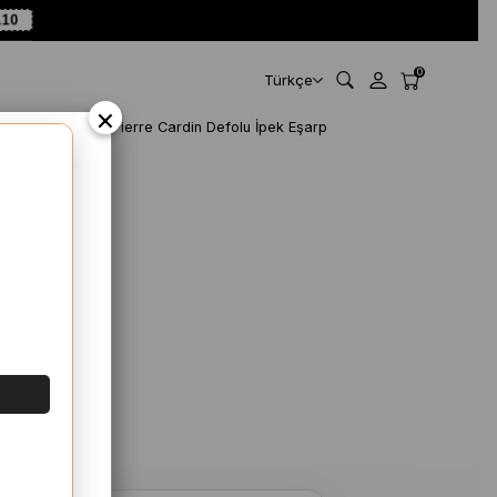
A10
0
Türkçe
×
Pierre Cardin Defolu İpek Eşarp