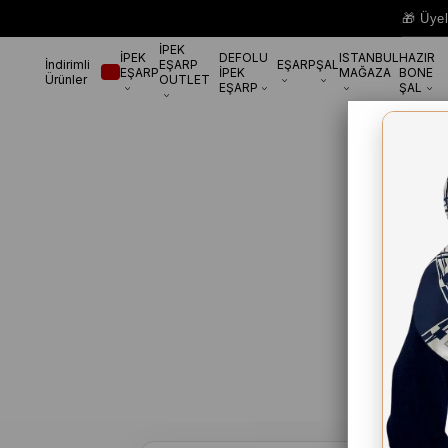
🎁 Üye
İPEK
İPEK
DEFOLU
ISTANBUL
HAZIR
İndirimli
EŞARP
EŞARP
ŞAL
EŞARP
İPEK
MAĞAZA
BONE
Ürünler
OUTLET
EŞARP
ŞAL