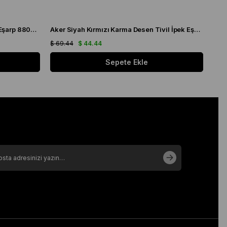
Aker Krem Karma Desen Tivil İpek Eşarp 8808713 - 913
Aker Siyah Kırmızı Karma Desen Tivil İpek Eşarp 8808713 - 911
$ 69.44
$ 44.44
$ 69
Sepete Ekle