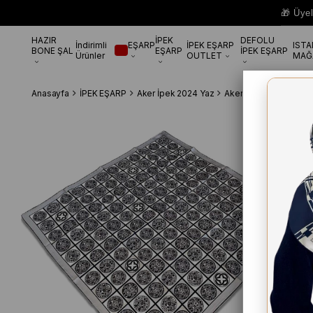
🎁 Üye
HAZIR
İPEK
DEFOLU
İndirimli
EŞARP
İPEK EŞARP
IST
BONE ŞAL
EŞARP
İPEK EŞARP
Ürünler
OUTLET
MAĞ
Anasayfa
İPEK EŞARP
Aker İpek 2024 Yaz
Aker Gri Karma Desen 