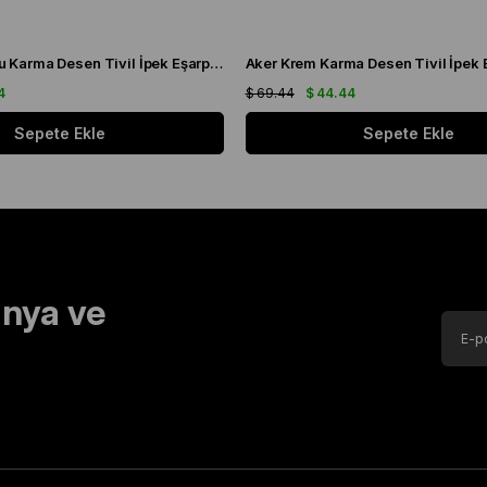
Aker Gül Kurusu Karma Desen Tivil İpek Eşarp 8808713 - 991
4
$ 69.44
$ 44.44
Sepete Ekle
Sepete Ekle
nya ve