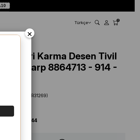
10
0
Türkçe
×
Aker Gri Karma Desen Tivil
İpek Eşarp 8864713 - 914 -
31269
Stok Kodu
(SYR31269)
Marka
:
Aker
%
36
İNDIRIM
$ 69.44
$ 44.44