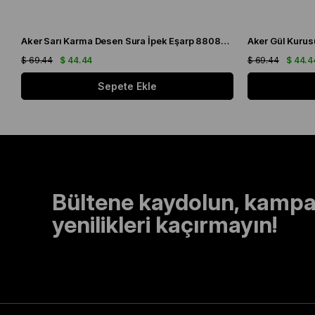
Aker Sarı Karma Desen Sura İpek Eşarp 8808701 - 361
$ 69.44
$ 44.44
$ 69.44
$ 44.4
Sepete Ekle
Bültene kaydolun, kampa
yenilikleri kaçırmayın!