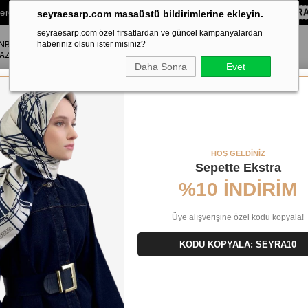
lere Özel Sepette
%10 EKSTRA İNDİRİM HEDİYE ÇEKİ!
KOD:
SEYRA
seyraesarp.com masaüstü bildirimlerine ekleyin.
seyraesarp.com özel fırsatlardan ve güncel kampanyalardan
ANBUL
ŞAL
haberiniz olsun ister misiniz?
AKSESUAR
AZA
Daha Sonra
Evet
Tivil İpek Eşarp 8864713 - 914 - 31269
HOŞ GELDİNİZ
Sepette Ekstra
%10 İNDİRİM
Üye alışverişine özel kodu kopyala!
KODU KOPYALA: SEYRA10