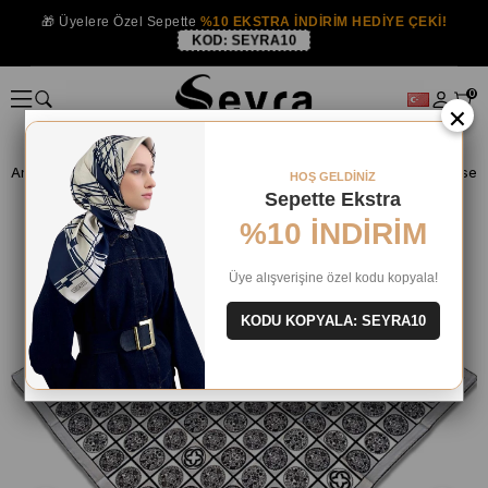
🎁 Üyelere Özel Sepette
%10 EKSTRA İNDİRİM HEDİYE ÇEKİ!
KOD:
SEYRA10
0
×
Anasayfa
İPEK EŞARP
Aker İpek 2024 Yaz
HOŞ GELDİNİZ
Sepette Ekstra
%10 İNDİRİM
Üye alışverişine özel kodu kopyala!
KODU KOPYALA: SEYRA10