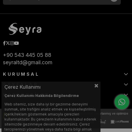
+90 543 445 05 88
seyraltd@gmail.com
KURUMSAL
SAYFALAR
Çerez Kullanımı
KATEGORİLER
Çerez Kullanımı Hakkında Bilgilendirme
Web sitemiz, size daha iyi bir gezinme deneyimi
sunmak, site trafiğini analiz etmek ve kişiselleştirilmiş
Bu web sitesi, Nihat KILIÇARSLAN tarafından tasarlanmış ve optimize
içerik/reklam göstermek amacıyla çerezleri
edilmiştir.
kullanmaktadır. Bu çerezlerin kullanımını kabul ederek
sitemizde gezinmeye devam edebilirsiniz. Çerez
terciplerinizi yönetmek veya daha fazla bilgi almak