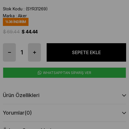
Stok Kodu
(SYR31269)
Marka
:
Aker
%
36
İNDIRIM
$ 69.44
$ 44.44
WHATSAPPTAN SİPARİŞ VER
Ürün Özellikleri
Yorumlar
(0)