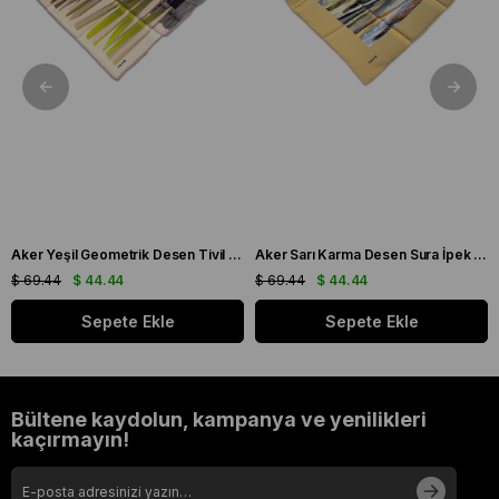
Aker Yeşil Geometrik Desen Tivil İpek Eşarp 8838713 - 932
Aker Sarı Karma Desen Sura İpek Eşarp 8808701 - 361
$ 69.44
$ 44.44
$ 69.44
$ 44.44
Sepete Ekle
Sepete Ekle
Bültene kaydolun, kampanya ve yenilikleri
kaçırmayın!