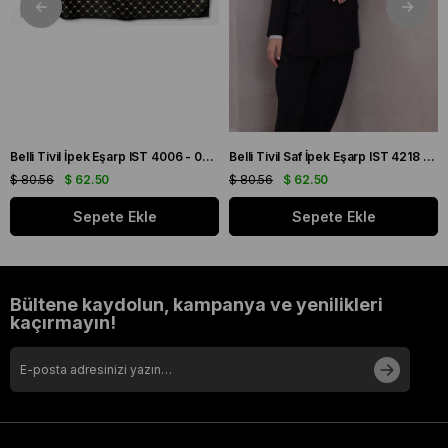
Belli Tivil İpek Eşarp IST 4006 - 05 Siyah Karışık Desen
Belli Tivil Saf İpek Eşarp IST 4218 - 85 Bordo Ekose Desen
$ 80.56
$ 62.50
$ 80.56
$ 62.50
Sepete Ekle
Sepete Ekle
Bültene kaydolun, kampanya ve yenilikleri
kaçırmayın!