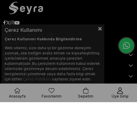
Çerez Kullanımı
+90 543 445 05 88
Çerez Kullanımı Hakkında Bilgilendirme
seyraltd@gmail.com
Web sitemiz, size daha iyi bir gezinme deneyimi
sunmak, site trafiğini analiz etmek ve kişiselleştirilmiş
KURUMSAL
içerik/reklam göstermek amacıyla çerezleri
kullanmaktadır. Bu çerezlerin kullanımını kabul ederek
SAYFALAR
sitemizde gezinmeye devam edebilirsiniz. Çerez
terciplerinizi yönetmek veya daha fazla bilgi almak
KATEGORİLER
için lütfen
Çerez Politikası
sayfasını ziyaret edin.
Anasayfa
Favorilerim
Sepetim
Üye Girişi
Bu web sitesi, Nihat KILIÇARSLAN tarafından tasarlanmış ve optimize
edilmiştir.