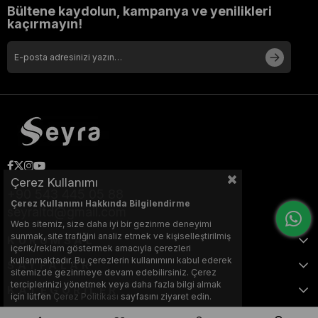
Bültene kaydolun, kampanya ve yenilikleri
kaçırmayın!
Çerez Kullanımı
+90 543 445 05 88
Çerez Kullanımı Hakkında Bilgilendirme
seyraltd@gmail.com
Web sitemiz, size daha iyi bir gezinme deneyimi
sunmak, site trafiğini analiz etmek ve kişiselleştirilmiş
KURUMSAL
içerik/reklam göstermek amacıyla çerezleri
kullanmaktadır. Bu çerezlerin kullanımını kabul ederek
SAYFALAR
sitemizde gezinmeye devam edebilirsiniz. Çerez
terciplerinizi yönetmek veya daha fazla bilgi almak
KATEGORİLER
için lütfen
Çerez Politikası
sayfasını ziyaret edin.