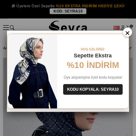
🎁 Üyelere Özel Sepette
%10 EKSTRA İNDİRİM HEDİYE ÇEKİ!
KOD:
SEYRA10
0
×
Anasayfa
İPEK EŞARP
Armine İpek 2025-26 Kış
HOŞ GELDİNİZ
Sepette Ekstra
%10 İNDİRİM
Üye alışverişine özel kodu kopyala!
KODU KOPYALA: SEYRA10