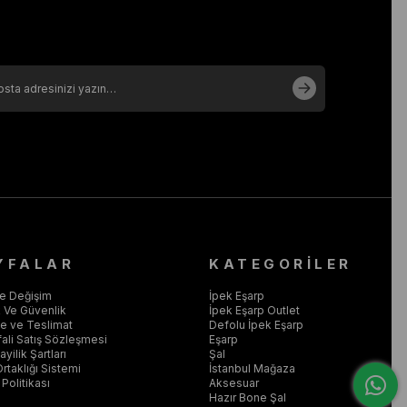
YFALAR
KATEGORİLER
ve Değişim
İpek Eşarp
ik Ve Güvenlik
İpek Eşarp Outlet
 ve Teslimat
Defolu İpek Eşarp
ali Satış Sözleşmesi
Eşarp
yilik Şartları
Şal
Ortaklığı Sistemi
İstanbul Mağaza
Politikası
Aksesuar
Hazır Bone Şal