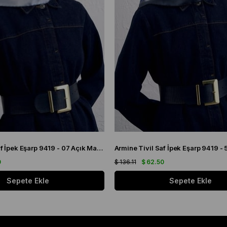
Armine Sura Saf İpek Eşarp 9419 - 07 Açık Mavi Karışık Desen
0
$ 136.11
$ 62.50
Sepete Ekle
Sepete Ekle