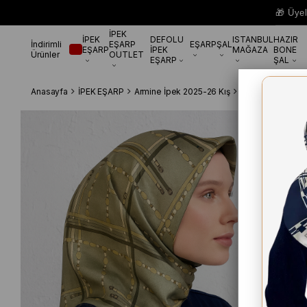
🎁 Üye
İPEK
İPEK
DEFOLU
ISTANBUL
HAZIR
İndirimli
EŞARP
EŞARP
ŞAL
EŞARP
İPEK
MAĞAZA
BONE
Ürünler
OUTLET
EŞARP
ŞAL
Anasayfa
İPEK EŞARP
Armine İpek 2025-26 Kış
Armine Sura Saf 