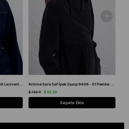
Armine Tivil Saf İpek Eşarp 9419 - 56 Lacivert Karışık Desen
Armine Sura Saf İpek Eşarp 9406 - 51 Pembe Karışık Desen
$ 136.11
$ 62.50
$ 136
Sepete Ekle