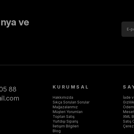
nya ve
KURUMSAL
SA
05 88
il.com
Hakkımızda
İade 
Sıkça Sorulan Sorular
Gizlil
Mağazalarımız
Ödeme
Müşteri Yorumları
Mesef
Toptan Satış
XML Ba
Yurtdışı Sipariş
Satış 
İletişim Bilgileri
Çerez 
Blog