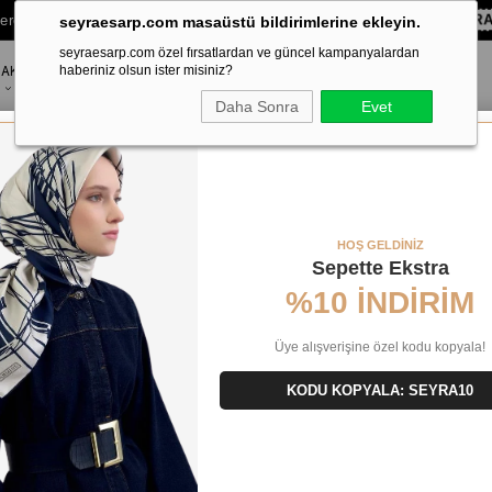
lere Özel Sepette
%10 EKSTRA İNDİRİM HEDİYE ÇEKİ!
KOD:
SEYR
seyraesarp.com masaüstü bildirimlerine ekleyin.
seyraesarp.com özel fırsatlardan ve güncel kampanyalardan
AKSESUAR
haberiniz olsun ister misiniz?
MARKALAR
Daha Sonra
Evet
İpek Eşarp 9407 - 32 Yeşil Karışık Desen
HOŞ GELDİNİZ
Sepette Ekstra
%10 İNDİRİM
Üye alışverişine özel kodu kopyala!
KODU KOPYALA: SEYRA10