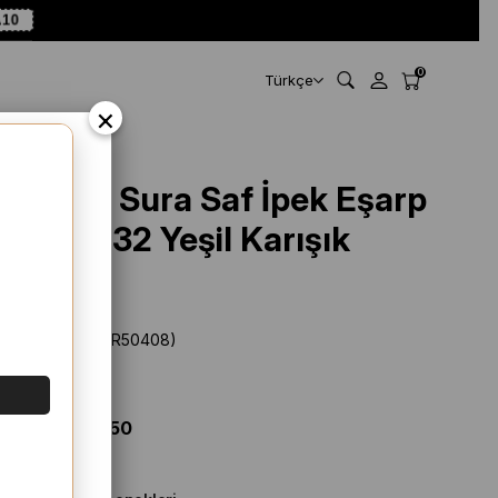
A10
0
Türkçe
×
Armine Sura Saf İpek Eşarp
9407 - 32 Yeşil Karışık
Desen
Stok Kodu
(SYR50408)
Marka
:
Armine
%
54
İNDIRIM
$ 136.11
$ 62.50