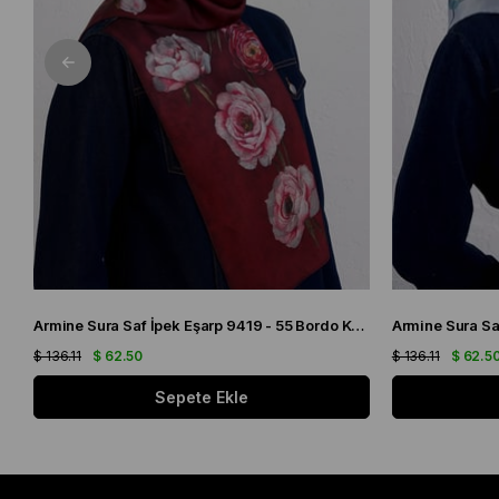
Armine Sura Saf İpek Eşarp 9419 - 55 Bordo Karışık Desen
$ 136.11
$ 62.50
$ 136.11
$ 62.5
Sepete Ekle