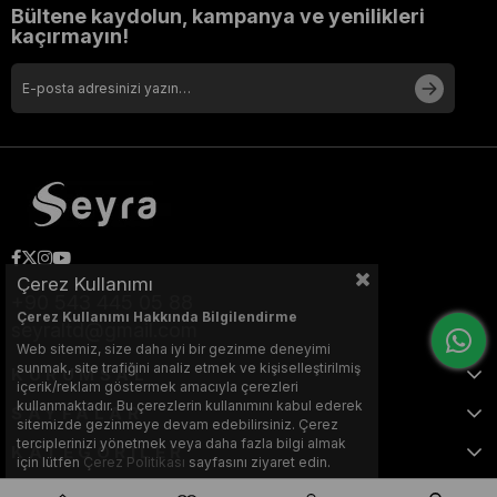
Bültene kaydolun, kampanya ve yenilikleri
kaçırmayın!
Çerez Kullanımı
+90 543 445 05 88
Çerez Kullanımı Hakkında Bilgilendirme
seyraltd@gmail.com
Web sitemiz, size daha iyi bir gezinme deneyimi
sunmak, site trafiğini analiz etmek ve kişiselleştirilmiş
KURUMSAL
içerik/reklam göstermek amacıyla çerezleri
kullanmaktadır. Bu çerezlerin kullanımını kabul ederek
SAYFALAR
sitemizde gezinmeye devam edebilirsiniz. Çerez
terciplerinizi yönetmek veya daha fazla bilgi almak
KATEGORİLER
için lütfen
Çerez Politikası
sayfasını ziyaret edin.