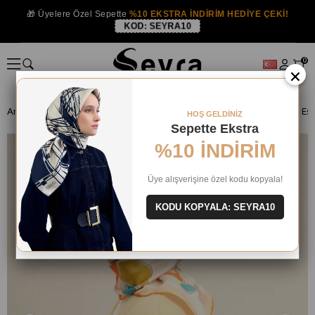
🎁 Üyelere Özel Sepette
%10 EKSTRA İNDİRİM HEDİYE ÇEKİ!
KOD:
SEYRA10
0
×
Anasayfa
İPEK EŞARP
Armine İpek 2025 Yaz
Armine Sura İpek Eş
HOŞ GELDİNİZ
Sepette Ekstra
%10 İNDİRİM
Üye alışverişine özel kodu kopyala!
KODU KOPYALA: SEYRA10