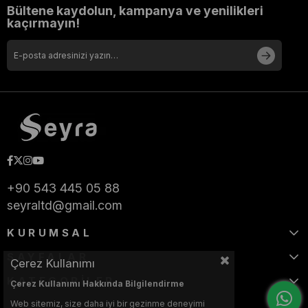
Bültene kaydolun, kampanya ve yenilikleri
kaçırmayın!
+90 543 445 05 88
seyraltd@gmail.com
KURUMSAL
SAYFALAR
Çerez Kullanımı
KATEGORİLER
Çerez Kullanımı Hakkında Bilgilendirme
Web sitemiz, size daha iyi bir gezinme deneyimi