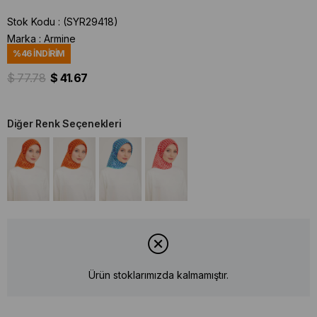
Stok Kodu
(SYR29418)
Marka
:
Armine
%
46
İNDIRIM
$ 77.78
$ 41.67
Diğer Renk Seçenekleri
Ürün stoklarımızda kalmamıştır.