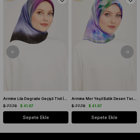
Armine Lila Degrade Geçişli Tivil İpek Eşarp 9051 - 59
Armine Mor Yeşil Batik Desen Tivil İpek Eşarp 9136 - 50
$ 77.78
$ 41.67
$ 77.78
$ 41.67
Sepete Ekle
Sepete Ekle