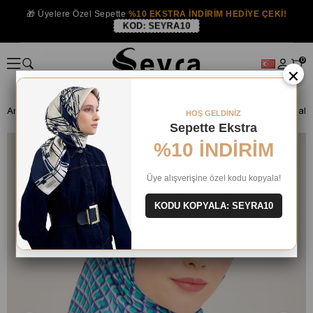
🎁 Üyelere Özel Sepette
%10 EKSTRA İNDİRİM HEDİYE ÇEKİ!
KOD:
SEYRA10
0
×
Anasayfa
İPEK EŞARP
Armine İpek 2024 Yaz
HOŞ GELDİNİZ
Sepette Ekstra
%10 İNDİRİM
Üye alışverişine özel kodu kopyala!
KODU KOPYALA: SEYRA10