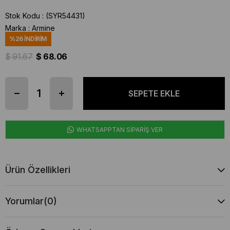
Stok Kodu
(SYR54431)
Marka
:
Armine
%
26
İNDIRIM
$ 91.67
$ 68.06
WHATSAPPTAN SİPARİŞ VER
Ürün Özellikleri
Yorumlar
(0)