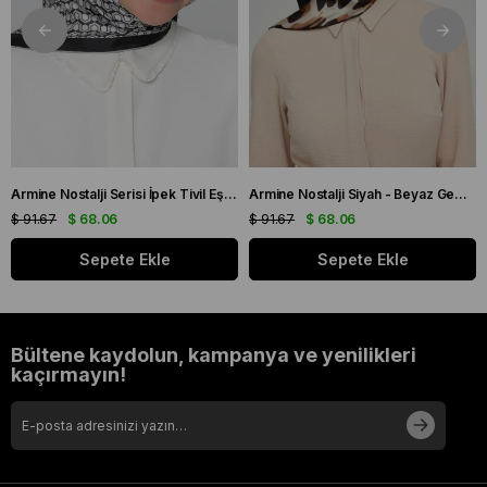
Armine Nostalji Serisi İpek Tivil Eşarp 8401 - 88
Armine Nostalji Siyah - Beyaz Geometrik Desen Tivil İpek Eşarp 8653 - 20
$ 91.67
$ 68.06
$ 91.67
$ 68.06
Sepete Ekle
Sepete Ekle
Bültene kaydolun, kampanya ve yenilikleri
kaçırmayın!