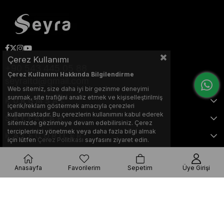
Çerez Kullanımı
+90 543 445 05 88
Çerez Kullanımı Hakkında Bilgilendirme
seyraltd@gmail.com
Web sitemiz, size daha iyi bir gezinme deneyimi
sunmak, site trafiğini analiz etmek ve kişiselleştirilmiş
KURUMSAL
içerik/reklam göstermek amacıyla çerezleri
kullanmaktadır. Bu çerezlerin kullanımını kabul ederek
SAYFALAR
sitemizde gezinmeye devam edebilirsiniz. Çerez
terciplerinizi yönetmek veya daha fazla bilgi almak
KATEGORİLER
için lütfen
Çerez Politikası
sayfasını ziyaret edin.
Anasayfa
Favorilerim
Sepetim
Üye Girişi
Bu web sitesi, Nihat KILIÇARSLAN tarafından tasarlanmış ve optimize
edilmiştir.