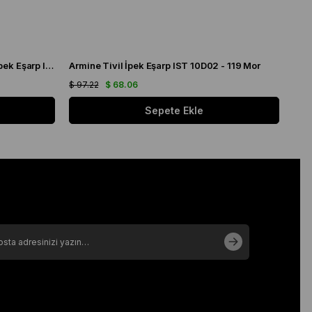
Armine Kırmızı Düz Renk Sura Saf İpek Eşarp IST 10D02 - 103
Armine Tivil İpek Eşarp IST 10D02 - 119 Mor
$ 97.22
$ 68.06
$ 97
Sepete Ekle