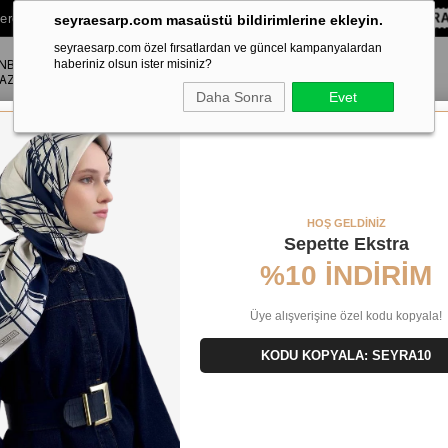
lere Özel Sepette
%10 EKSTRA İNDİRİM HEDİYE ÇEKİ!
KOD:
SEYRA
seyraesarp.com masaüstü bildirimlerine ekleyin.
seyraesarp.com özel fırsatlardan ve güncel kampanyalardan
ANBUL
ŞAL
haberiniz olsun ister misiniz?
AKSESUAR
AZA
Daha Sonra
Evet
Mavisi Düz Renk Sura Saf İpek Eşarp IST 10D02 - 92
HOŞ GELDİNİZ
Sepette Ekstra
%10 İNDİRİM
Üye alışverişine özel kodu kopyala!
KODU KOPYALA: SEYRA10