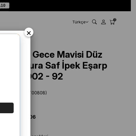
10
0
Türkçe
×
Armine Gece Mavisi Düz
Renk Sura Saf İpek Eşarp
IST 10D02 - 92
Stok Kodu
(IST00808)
Marka
:
Armine
%
30
İNDIRIM
$ 97.22
$ 68.06