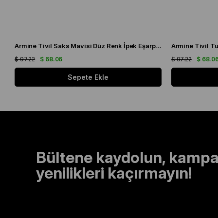
Armine Tivil Saks Mavisi Düz Renk İpek Eşarp IST 10D02 - 115
$ 97.22
$ 68.06
$ 97.22
$ 68.0
Sepete Ekle
Bültene kaydolun, kampa
yenilikleri kaçırmayın!