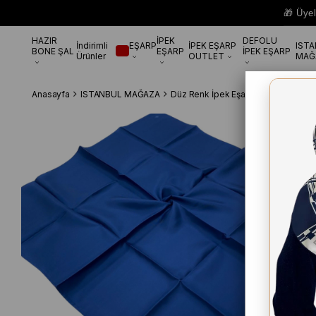
🎁 Üye
HAZIR
İPEK
DEFOLU
İndirimli
EŞARP
İPEK EŞARP
IST
BONE ŞAL
EŞARP
İPEK EŞARP
Ürünler
OUTLET
MAĞ
Anasayfa
ISTANBUL MAĞAZA
Düz Renk İpek Eşarp
Armine Gece 