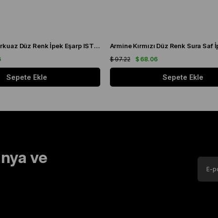
Armine Tivil Turkuaz Düz Renk İpek Eşarp IST 10D02 - 89
6
$ 97.22
$ 68.06
Sepete Ekle
Sepete Ekle
nya ve