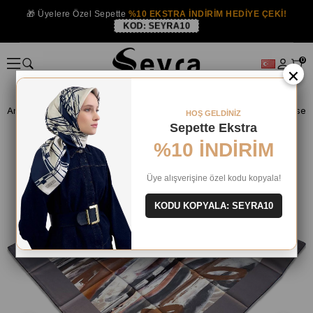
🎁 Üyelere Özel Sepette
%10 EKSTRA İNDİRİM HEDİYE ÇEKİ!
KOD:
SEYRA10
0
×
Anasayfa
İPEK EŞARP
Aker İpek 2024 Yaz
Aker Gri Karma Desen 
HOŞ GELDİNİZ
Sepette Ekstra
%10 İNDİRİM
Üye alışverişine özel kodu kopyala!
KODU KOPYALA: SEYRA10