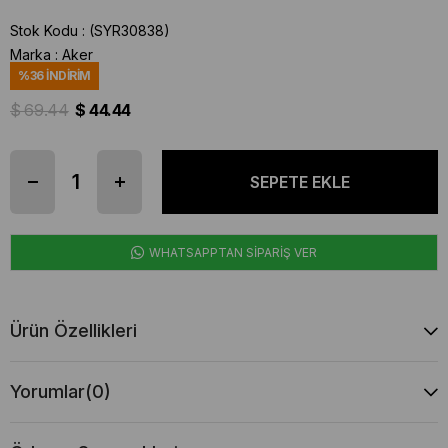
Stok Kodu
(SYR30838)
Marka
:
Aker
%
36
İNDIRIM
$ 69.44
$ 44.44
WHATSAPPTAN SİPARİŞ VER
Ürün Özellikleri
Yorumlar
(0)