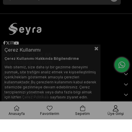
Çerez Kullanımı
+90 543 445 05 88
Çerez Kullanımı Hakkında Bilgilendirme
seyraltd@gmail.com
Web sitemiz, size daha iyi bir gezinme deneyimi
sunmak, site trafiğini analiz etmek ve kişiselleştirilmiş
KURUMSAL
içerik/reklam göstermek amacıyla çerezleri
kullanmaktadır. Bu çerezlerin kullanımını kabul ederek
SAYFALAR
sitemizde gezinmeye devam edebilirsiniz. Çerez
terciplerinizi yönetmek veya daha fazla bilgi almak
KATEGORİLER
için lütfen
Çerez Politikası
sayfasını ziyaret edin.
Anasayfa
Favorilerim
Sepetim
Üye Girişi
Bu web sitesi, Nihat KILIÇARSLAN tarafından tasarlanmış ve optimize
edilmiştir.