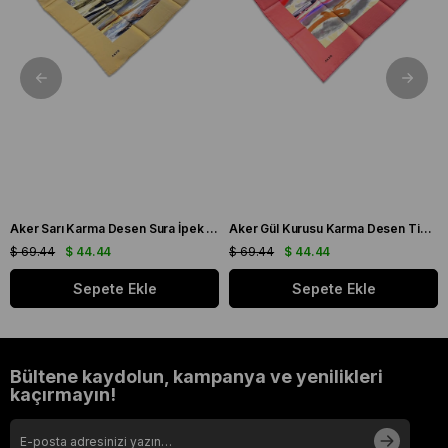
Aker Sarı Karma Desen Sura İpek Eşarp 8808701 - 361
Aker Gül Kurusu Karma Desen Tivil İpek Eşarp 8808713 - 991
$ 69.44
$ 44.44
$ 69.44
$ 44.44
Sepete Ekle
Sepete Ekle
Bültene kaydolun, kampanya ve yenilikleri
kaçırmayın!