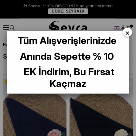
🎁 Special **10% DISCOUNT** on your first order!
CODE:
SEYRA10
0
×
Tüm Alışverişlerinizde
Homepage
SCARF
Silkhome Scarf
Anında Sepette % 10
Silkhome Scarf
Sort
Filtering
EK İndirim, Bu Fırsat
Kaçmaz