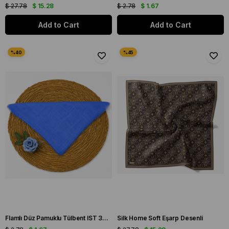
$ 27.78
$ 15.28
$ 2.78
$ 1.67
Add to Cart
Add to Cart
Flamlı Düz Pamuklu Tülbent IST 3434-25 Mavi Düz Desen
Silk Home Soft Eşarp Desenli