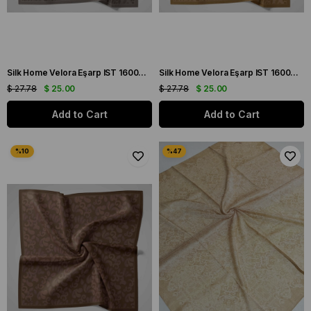
Silk Home Velora Eşarp IST 160004-10 Gümüş-Gri Soyut Desen
Silk Home Velora Eşarp IST 160004-24 Gold Soyut Desen
$ 27.78
$ 25.00
$ 27.78
$ 25.00
Add to Cart
Add to Cart