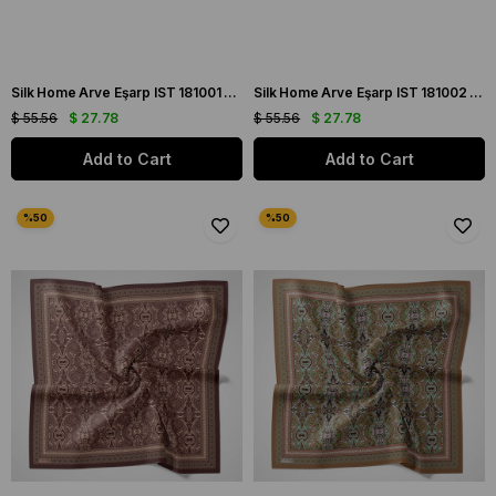
Silk Home Arve Eşarp IST 181001 - 01 Mürdüm - Bej Etnik Desen
Silk Home Arve Eşarp IST 181002 - 05 Zümrüt Yeşili Etnik Desen
$ 55.56
$ 27.78
$ 55.56
$ 27.78
Add to Cart
Add to Cart