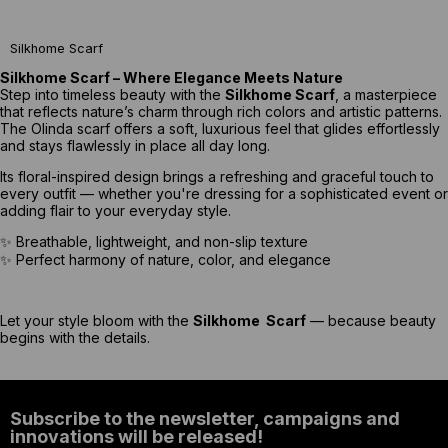
Silkhome Scarf
Silkhome Scarf – Where Elegance Meets Nature
Step into timeless beauty with the
Silkhome Scarf
, a masterpiece
that reflects nature’s charm through rich colors and artistic patterns.
The Olinda scarf offers a soft, luxurious feel that glides effortlessly
and stays flawlessly in place all day long.
Its floral-inspired design brings a refreshing and graceful touch to
every outfit — whether you're dressing for a sophisticated event or
adding flair to your everyday style.
✨ Breathable, lightweight, and non-slip texture
✨ Perfect harmony of nature, color, and elegance
Let your style bloom with the
Silkhome Scarf
— because beauty
begins with the details.
Subscribe to the newsletter, campaigns and
innovations will be released!