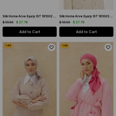
Silk Home Arve Eşarp IST 181002 - 09 İndigo Etnik Desen
Silk Home Arve Eşarp IST 181003 - 06 Lavanta Soyut Desen
$ 55.56
$ 27.78
$ 55.56
$ 27.78
Add to Cart
Add to Cart