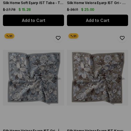
Silk Home Soft Eşarp IST Taba - Turuncu Etnik Desen
Silk Home Velora Eşarp IST Gri - Mürdüm Çiçek Desen
$ 27.78
$ 15.28
$ 36.11
$ 25.00
Add to Cart
Add to Cart
Silk Home Velora Eşarp IST Gri - İndigo Çiçek Desen
Silk Home Velora Eşarp IST Koyu Vizon - Mavi Çiçek Desen