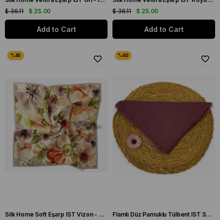
$ 36.11
$ 25.00
$ 36.11
$ 25.00
Add to Cart
Add to Cart
Silk Home Soft Eşarp IST Vizon - Turuncu Çiçek Desen
Flamlı Düz Pamuklu Tülbent IST 3434-24 Gül Kurusu Düz Desen