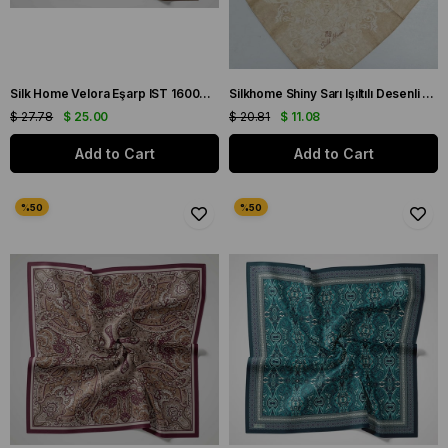
Silk Home Velora Eşarp IST 160004-25 Tarçın Soyut Desen
Silkhome Shiny Sarı Işıltılı Desenli Eşarp IST 75001 - 03
$ 27.78
$ 25.00
$ 20.81
$ 11.08
Add to Cart
Add to Cart