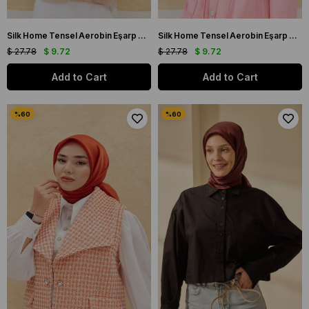
Silk Home Tensel Aerobin Eşarp 03036 Taş Düz Renk
Silk Home Tensel Aerobin Eşarp 03038 Fuşya Pembe Düz Renk
$ 27.78
$ 9.72
$ 27.78
$ 9.72
Add to Cart
Add to Cart