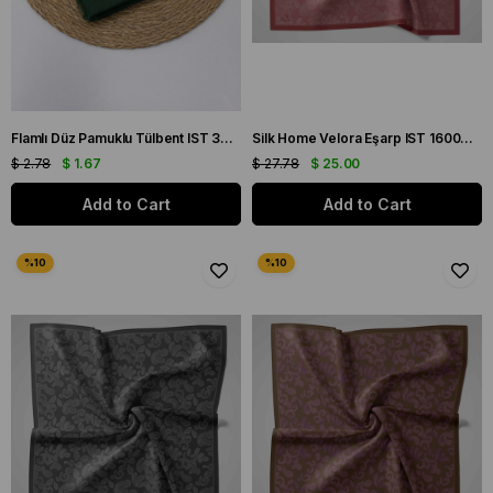
Flamlı Düz Pamuklu Tülbent IST 3434-14 Zümrüt Yeşil Düz Desen
Silk Home Velora Eşarp IST 160004-02 Gül Kurusu Soyut Desen
$ 2.78
$ 1.67
$ 27.78
$ 25.00
Add to Cart
Add to Cart