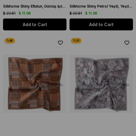
Silkhome Shiny Eflatun, Gümüş Işıltılı Eşarp IST75002-23
Silkhome Shiny Petrol Yeşili, Yeşil Işıltılı Eşarp IST75002-07
$ 20.81
$ 11.08
$ 20.81
$ 11.08
Add to Cart
Add to Cart