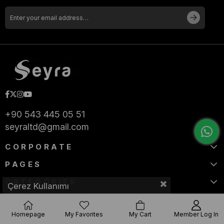
+90 543 445 05 51
seyraltd@gmail.com
CORPORATE
PAGES
CATEGORIES
Çerez Kullanımı
Homepage
My Favorites
My Cart
Member Log In