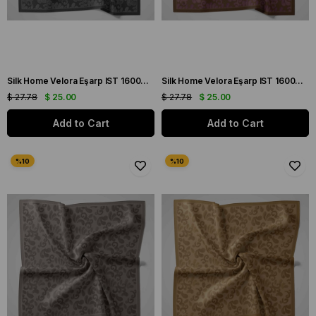
Silk Home Velora Eşarp IST 160004-03 Füme Soyut Desen
Silk Home Velora Eşarp IST 160004-09 Kahverengi-Mor Soyut Desen
$ 27.78
$ 25.00
$ 27.78
$ 25.00
Add to Cart
Add to Cart