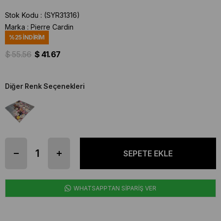
Stok Kodu
(SYR31316)
Marka
:
Pierre Cardin
%
25
İNDIRIM
$ 55.56
$ 41.67
Diğer Renk Seçenekleri
WHATSAPPTAN SİPARİŞ VER