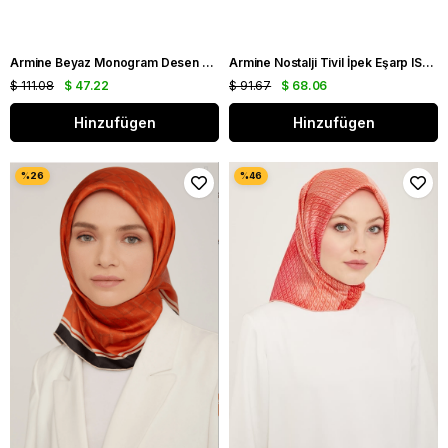
Armine Beyaz Monogram Desen Tivil İpek Eşarp IST 8936 - 35
Armine Nostalji Tivil İpek Eşarp IST 8555-14 Siyah Logo Desen
$ 111.08
$ 47.22
$ 91.67
$ 68.06
Hinzufügen
Hinzufügen