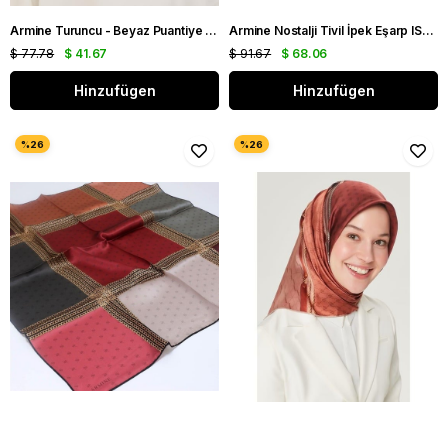
Armine Turuncu - Beyaz Puantiye Desen Tivil İpek Eşarp 9156 - 32
Armine Nostalji Tivil İpek Eşarp IST 8555-11 Siyah - Gold Logo Desen
$ 77.78
$ 41.67
$ 91.67
$ 68.06
Hinzufügen
Hinzufügen