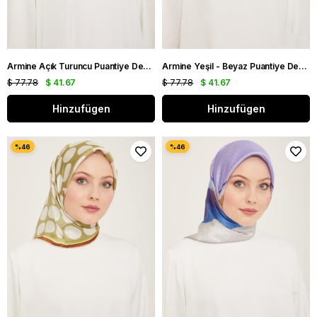
Armine Açık Turuncu Puantiye Desen Tivil İpek Eşarp 9113 - 51
Armine Yeşil - Beyaz Puantiye Desen Sura İpek Eşarp 9156 - 86
$ 77.78
$ 41.67
$ 77.78
$ 41.67
Hinzufügen
Hinzufügen