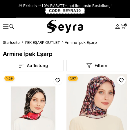
🎁 Exklusiv **10% RABATT** auf Ihre erste Bestellung!
CODE:
SEYRA10
0
Startseite
İPEK EŞARP OUTLET
Armine İpek Eşarp
Armine İpek Eşarp
Auflistung
Filtern