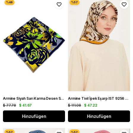
Armine Siyah Sarı Karma Desen Sura İpek Eşarp 9170 - 33
Armine Tivil İpek Eşarp IST 9256 - 34 Kahverengi Karışık Desen
$ 77.78
$ 41.67
$ 111.08
$ 47.22
Hinzufügen
Hinzufügen