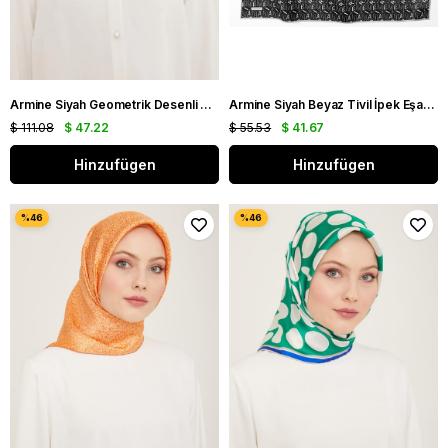
Armine Siyah Geometrik Desenli Tivil İpek Eşarp IST 8940 - 34
Armine Siyah Beyaz Tivil İpek Eşarp 8924 - 01
$ 111.08
$ 47.22
$ 55.53
$ 41.67
Hinzufügen
Hinzufügen