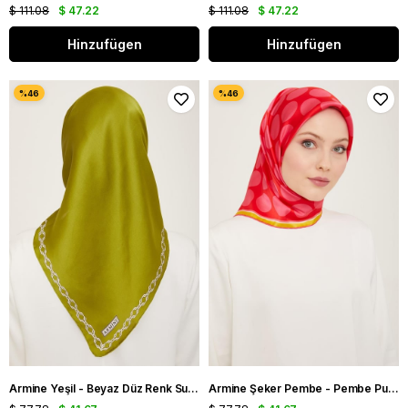
$ 111.08
$ 47.22
$ 111.08
$ 47.22
Hinzufügen
Hinzufügen
Armine Yeşil - Beyaz Düz Renk Sura İpek Eşarp 9154 - 84
Armine Şeker Pembe - Pembe Puantiye Desen Sura İpek Eşarp 9156 - 58