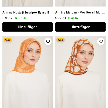
Armine Nostalji Sura İpek Eşarp IST 8832-31 Kiremit Slogan Desen
Armine Mercan - Mor Geçişli Monogram Desen Tivil İpek Eşarp 9104 - 52
$ 91.67
$ 68.06
$ 77.78
$ 41.67
Hinzufügen
Hinzufügen