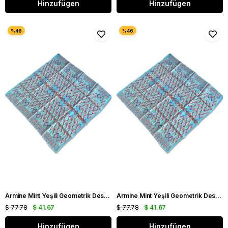
Hinzufügen
Hinzufügen
Armine Mint Yeşili Geometrik Desen Tivil İpek Eşarp 9172 - 33
Armine Mint Yeşili Geometrik Desen Sura İpek Eşarp 9172 - 33
$ 77.78
$ 41.67
$ 77.78
$ 41.67
Hinzufügen
Hinzufügen