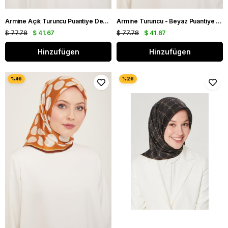
Armine Açık Turuncu Puantiye Desen Sura İpek Eşarp 9113 - 51
Armine Turuncu - Beyaz Puantiye Desen Sura İpek Eşarp 9156 - 32
$ 77.78
$ 41.67
$ 77.78
$ 41.67
Hinzufügen
Hinzufügen