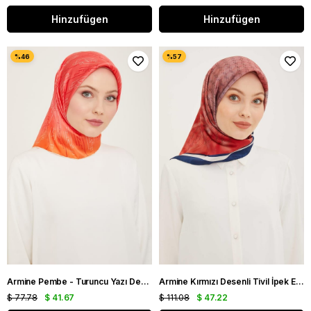
Hinzufügen
Hinzufügen
Armine Pembe - Turuncu Yazı Desen Tivil İpek Eşarp 9142 - 81
Armine Kırmızı Desenli Tivil İpek Eşarp IST 8906 - 35
$ 77.78
$ 41.67
$ 111.08
$ 47.22