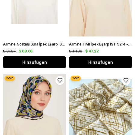
Armine Nostalji Sura İpek Eşarp IST 9040-39 Siyah Ekose Desen
Armine Tivil İpek Eşarp IST 9214 - 83 Mor Karışık Desen
$ 91.67
$ 68.06
$ 111.08
$ 47.22
Hinzufügen
Hinzufügen