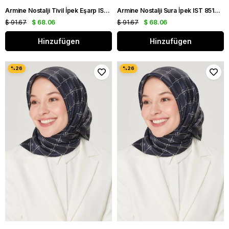
Armine Nostalji Tivil İpek Eşarp IST 8113-23 Bordo-Kiremit Slogan Desen
Armine Nostalji Sura İpek IST 8519 - 86 Somon Karışık Desen
$ 91.67
$ 68.06
$ 91.67
$ 68.06
Hinzufügen
Hinzufügen