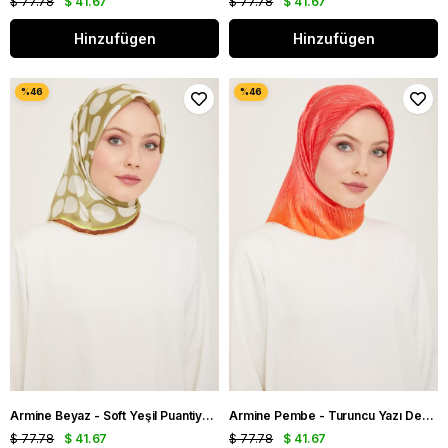
$ 77.78
$ 41.67
$ 77.78
$ 41.67
Hinzufügen
Hinzufügen
Armine Beyaz - Soft Yeşil Puantiye Desen Sura İpek Eşarp 9156 - 36
Armine Pembe - Turuncu Yazı Desen Sura İpek Eşarp 9142 - 81
$ 77.78
$ 41.67
$ 77.78
$ 41.67