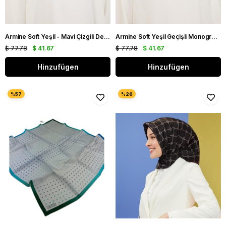
Armine Soft Yeşil - Mavi Çizgili Desen Tivil İpek Eşarp 9143 - 05
Armine Soft Yeşil Geçişli Monogram Desen Tivil İpek Eşarp 9104 - 84
$ 77.78
$ 41.67
$ 77.78
$ 41.67
Hinzufügen
Hinzufügen