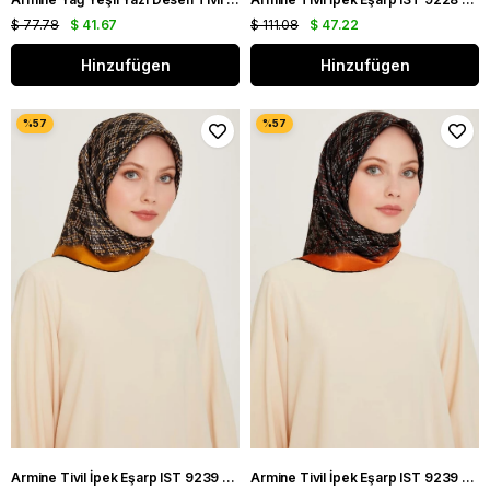
$ 77.78
$ 41.67
$ 111.08
$ 47.22
Hinzufügen
Hinzufügen
Armine Tivil İpek Eşarp IST 9239 - 31 Turuncu Karışık Desen
Armine Tivil İpek Eşarp IST 9239 - 80 Turuncu Karışık Desen