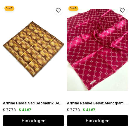
Armine Hardal Sarı Geometrik Desen Tivil İpek Eşarp 9169 - 53
Armine Pembe Beyaz Monogram Desen Sura İpek Eşarp 9178 - 55
$ 77.78
$ 41.67
$ 77.78
$ 41.67
Hinzufügen
Hinzufügen