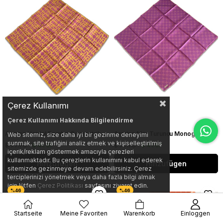
Çerez Kullanımı
Çerez Kullanımı Hakkında Bilgilendirme
Armine Hardal Pembe Geometrik Desen Sura İpek Eşarp 9174 - 57
Armine Mor Turuncu Monogram Desen Sura İpek Eşarp 9178 - 31
Web sitemiz, size daha iyi bir gezinme deneyimi
sunmak, site trafiğini analiz etmek ve kişiselleştirilmiş
$ 77.78
$ 41.67
$ 77.78
$ 41.67
içerik/reklam göstermek amacıyla çerezleri
kullanmaktadır. Bu çerezlerin kullanımını kabul ederek
Hinzufügen
Hinzufügen
sitemizde gezinmeye devam edebilirsiniz. Çerez
terciplerinizi yönetmek veya daha fazla bilgi almak
için lütfen
Çerez Politikası
sayfasını ziyaret edin.
Startseite
Meine Favoriten
Warenkorb
Einloggen