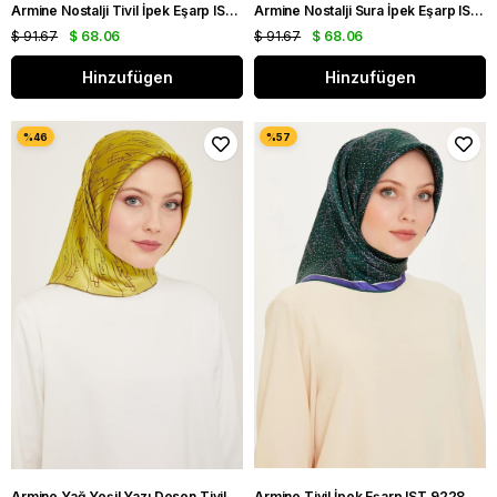
Armine Nostalji Tivil İpek Eşarp IST 8555-15 Lacivert Logo Desen
Armine Nostalji Sura İpek Eşarp IST 8555-15 Lacivert Logo Desen
$ 91.67
$ 68.06
$ 91.67
$ 68.06
Hinzufügen
Hinzufügen
Armine Yağ Yeşil Yazı Desen Tivil İpek Eşarp 9142 - 53
Armine Tivil İpek Eşarp IST 9228 - 85 Yeşil Karışık Desen