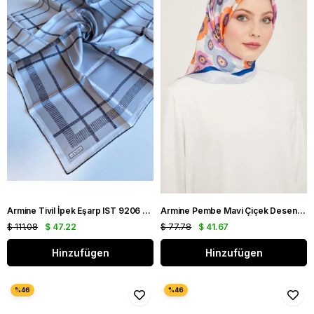
Armine Tivil İpek Eşarp IST 9206 - 05 Gri Karışık Desen
Armine Pembe Mavi Çiçek Desen Tivil İpek Eşarp 9106 - 39
$ 111.08
$ 47.22
$ 77.78
$ 41.67
Hinzufügen
Hinzufügen