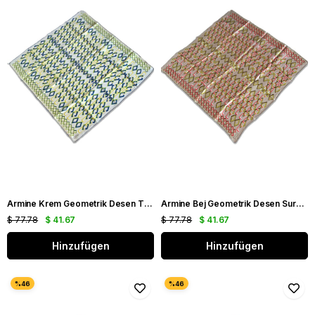
Armine Krem Geometrik Desen Tivil İpek Eşarp 9172 - 02
Armine Bej Geometrik Desen Sura İpek Eşarp 9172 - 35
$ 77.78
$ 41.67
$ 77.78
$ 41.67
Hinzufügen
Hinzufügen