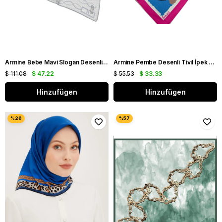
Armine Bebe Mavi Slogan Desenli Tivil İpek Eşarp IST 8925-54
Armine Pembe Desenli Tivil İpek Eşarp 8914 - 57
$ 111.08
$ 47.22
$ 55.53
$ 33.33
Hinzufügen
Hinzufügen