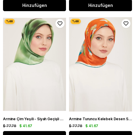
Hinzufügen
Hinzufügen
Armine Çim Yeşili - Siyah Geçişli Çiçek Desen Tivil İpek Eşarp 9124 - 53
Armine Turuncu Kelebek Desen Sura İpek Eşarp 9146 - 02
$ 77.78
$ 41.67
$ 77.78
$ 41.67