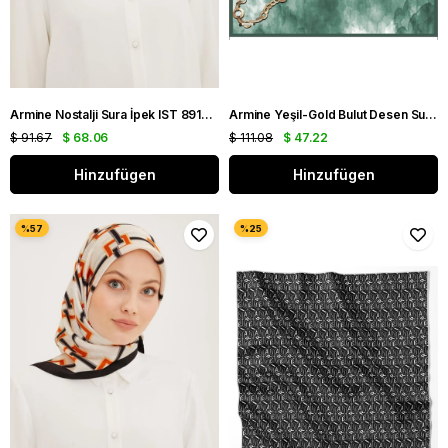
Armine Nostalji Sura İpek IST 8912 - 01 Mavi Karışık Desen
Armine Yeşil-Gold Bulut Desen Sura İpek Eşarp IST 8920 - 38
$ 91.67
$ 68.06
$ 111.08
$ 47.22
Hinzufügen
Hinzufügen