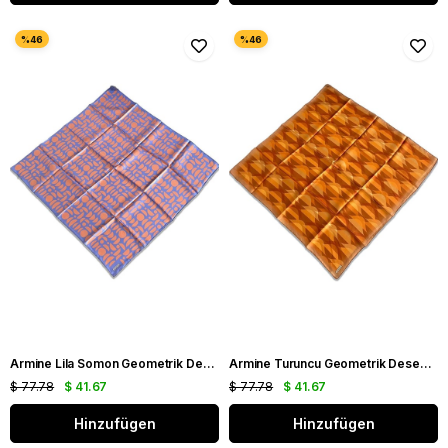
Armine Lila Somon Geometrik Desen Sura İpek Eşarp 9174 - 03
Armine Turuncu Geometrik Desen Tivil İpek Eşarp 9169 - 05
$ 77.78
$ 41.67
$ 77.78
$ 41.67
Hinzufügen
Hinzufügen