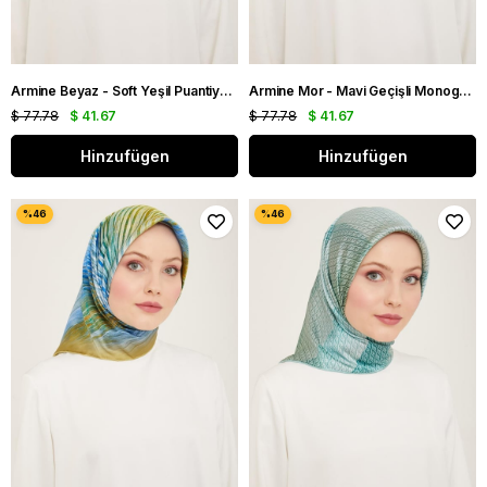
Armine Beyaz - Soft Yeşil Puantiye Desen Tivil İpek Eşarp 9156 - 36
Armine Mor - Mavi Geçişli Monogram Desen Sura İpek Eşarp 9111 - 34
$ 77.78
$ 41.67
$ 77.78
$ 41.67
Hinzufügen
Hinzufügen