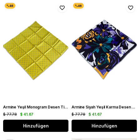
Armine Yeşil Monogram Desen Tivil İpek Eşarp 9178 - 32
Armine Siyah Yeşil Karma Desen Tivil İpek Eşarp 9170 - 84
$ 77.78
$ 41.67
$ 77.78
$ 41.67
Hinzufügen
Hinzufügen