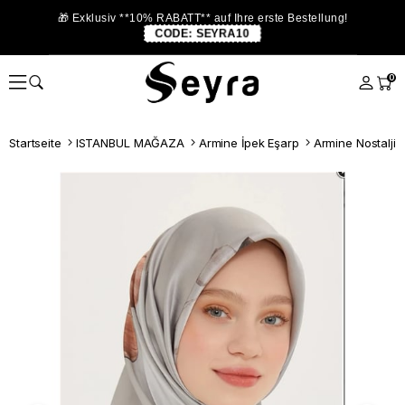
🎁 Exklusiv **10% RABATT** auf Ihre erste Bestellung!
CODE:
SEYRA10
0
Startseite
ISTANBUL MAĞAZA
Armine İpek Eşarp