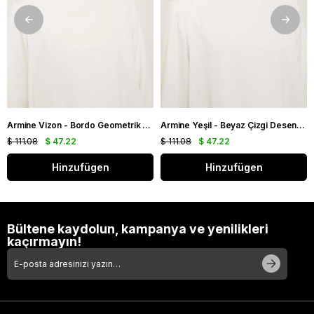
Armine Vizon - Bordo Geometrik Desen Tivil İpek Eşarp IST 9151 - 53
Armine Yeşil - Beyaz Çizgi Desen Tivil İpek Eşarp IST 9101 - 82
$ 111.08
$ 47.22
$ 111.08
$ 47.22
Hinzufügen
Hinzufügen
Bültene kaydolun, kampanya ve yenilikleri
kaçırmayın!