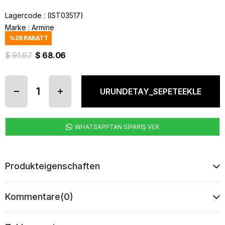
Lagercode
(IST03517)
Marke
:
Armine
%
26
RABATT
$ 91.67
$ 68.06
WHATSAPPTAN SİPARİŞ VER
Produkteigenschaften
Kommentare
(0)