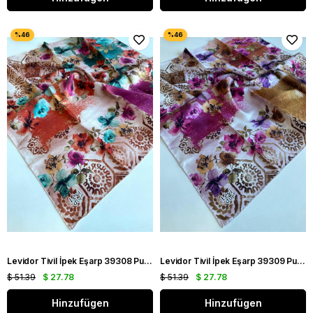
Levidor Tivil İpek Eşarp 39308 Pudra Karışık Desen
Levidor Tivil İpek Eşarp 39309 Pudra Karışık Desen
$ 51.39
$ 27.78
$ 51.39
$ 27.78
Hinzufügen
Hinzufügen