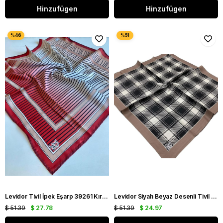
Hinzufügen
Hinzufügen
Levidor Tivil İpek Eşarp 39261 Kırmızı Karışık Desen
Levidor Siyah Beyaz Desenli Tivil İpek Eşarp 0009
$ 51.39
$ 27.78
$ 51.39
$ 24.97