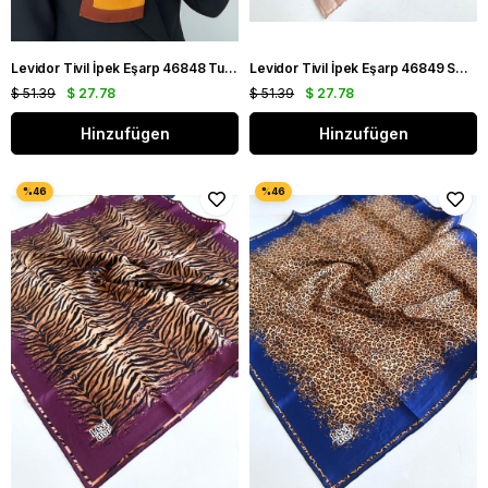
Levidor Tivil İpek Eşarp 46848 Turuncu - Kahverengi Karışık Desen
Levidor Tivil İpek Eşarp 46849 Somon Rengi Karışık Desen
$ 51.39
$ 27.78
$ 51.39
$ 27.78
Hinzufügen
Hinzufügen