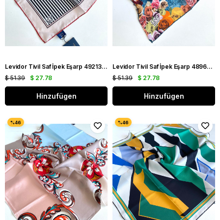
Levidor Tivil Saf İpek Eşarp 49213 Pudra Karışık Desen
Levidor Tivil Saf İpek Eşarp 48966 Mavi Karışık Desen
$ 51.39
$ 27.78
$ 51.39
$ 27.78
Hinzufügen
Hinzufügen