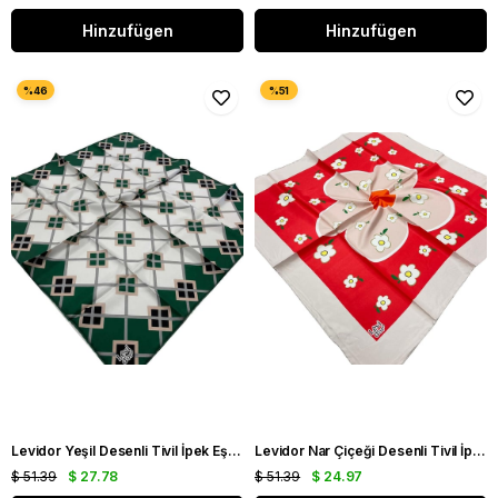
Hinzufügen
Hinzufügen
Levidor Yeşil Desenli Tivil İpek Eşarp 22498 - 02
Levidor Nar Çiçeği Desenli Tivil İpek Eşarp 070142
$ 51.39
$ 27.78
$ 51.39
$ 24.97