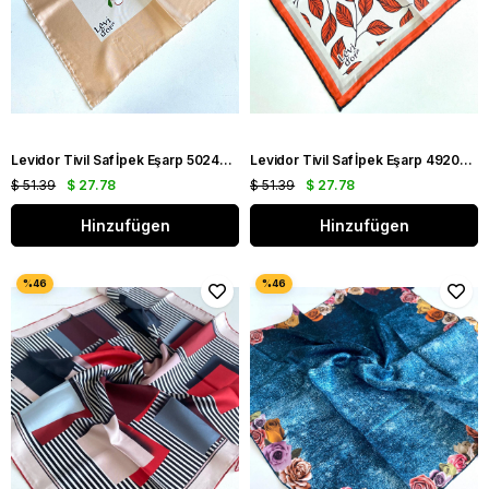
Levidor Tivil Saf İpek Eşarp 50240 Somon Karışık Desen
Levidor Tivil Saf İpek Eşarp 49206 Turuncu - Krem Karışık Desen
$ 51.39
$ 27.78
$ 51.39
$ 27.78
Hinzufügen
Hinzufügen