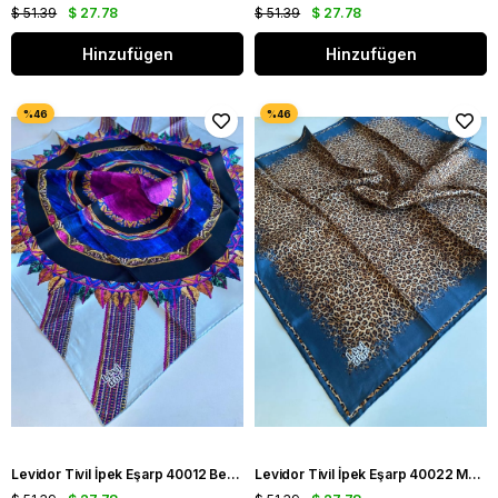
$ 51.39
$ 27.78
$ 51.39
$ 27.78
Hinzufügen
Hinzufügen
Levidor Tivil İpek Eşarp 40012 Beyaz Karışık Desen
Levidor Tivil İpek Eşarp 40022 Mavi Karışık Desen