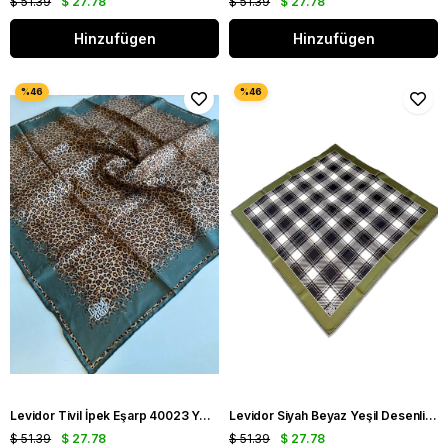
$ 51.39
$ 27.78
$ 51.39
$ 27.78
Hinzufügen
Hinzufügen
Levidor Tivil İpek Eşarp 40023 Yeşil Karışık Desen
Levidor Siyah Beyaz Yeşil Desenli Tivil İpek Eşarp 32223
$ 51.39
$ 27.78
$ 51.39
$ 27.78