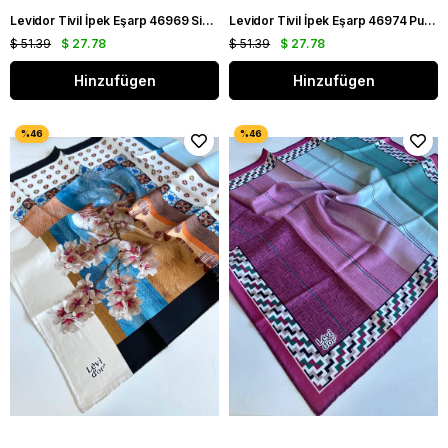
Levidor Tivil İpek Eşarp 46969 Siyah Karışık Desen
Levidor Tivil İpek Eşarp 46974 Pudra Karışık Desen
$ 51.39
$ 27.78
$ 51.39
$ 27.78
Hinzufügen
Hinzufügen