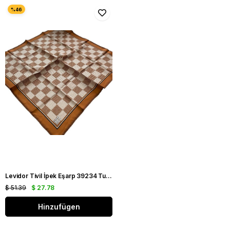
Levidor Tivil İpek Eşarp 39234 Turuncu Karışık Desen
$ 51.39
$ 27.78
Hinzufügen