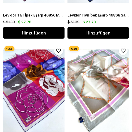
Levidor Tivil İpek Eşarp 46856 Mürdüm Rengi Karışık Desen
Levidor Tivil İpek Eşarp 46868 Saks Mavisi Karışık Desen
$ 51.39
$ 27.78
$ 51.39
$ 27.78
Hinzufügen
Hinzufügen