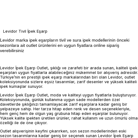
Levidor Tivil İpek Eşarp
Levidor marka ipek eşarpların tivil ve sura ipek modellerinin önceki
sezonlara ait outlet ürünlerini en uygun fiyatlara online sipariş
verebilirsiniz
Levidor İpek Eşarp Outlet, şıklığı ve zarafeti bir arada sunan, kaliteli ipek
eşarpları uygun fiyatlarla alabileceğiniz mükemmel bir alışveriş adresidir.
Türkiye’nin en prestijli ipek eşarp markalarından biri olan Levidor, outlet
koleksiyonunda sizlere eşsiz tasarımlar, zarif desenler ve yüksek kaliteli
ipek kumaşlar sunuyor.
Levidor İpek Eşarp Outlet, moda ve kaliteyi uygun fiyatlarla buluşturuyor.
Koleksiyonunda, günlük kullanıma uygun sade modellerden özel
davetlerde şıklığınızı tamamlayacak zarif eşarplara kadar geniş bir
yelpazeye sahip. Her tarza hitap eden renk ve desen seçenekleriyle,
hem genç hem de olgun yaş grubuna hitap eden eşarplar bulunuyor.
Yüksek kalite ipekten üretilen ürünler, rahat kullanım ve uzun ömürlü olma
özelliği ile de öne çıkıyor.
Outlet alışverişinin keyfini çıkarırken, son sezon modellerinden eski
sezon tasarımlarına kadar geniş bir seçenek sunan Levidor İpek Eşarp