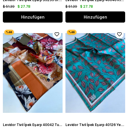
$ 51.39
$ 27.78
$ 51.39
$ 27.78
Hinzufügen
Hinzufügen
Levidor Tivil İpek Eşarp 40042 Turuncu Karışık Desen
Levidor Tivil İpek Eşarp 40126 Yeşil Karışık Desen