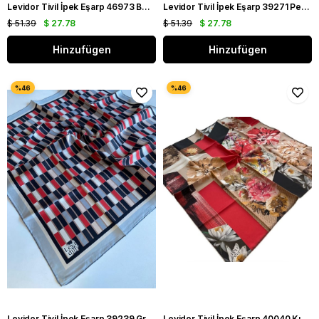
Levidor Tivil İpek Eşarp 46973 Beyaz Karışık Desen
Levidor Tivil İpek Eşarp 39271 Pembe Karışık Desen
$ 51.39
$ 27.78
$ 51.39
$ 27.78
Hinzufügen
Hinzufügen
Levidor Tivil İpek Eşarp 39239 Gri Karışık Desen
Levidor Tivil İpek Eşarp 40040 Kırmızı Karışık Desen