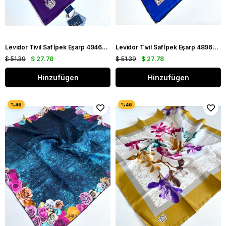
Levidor Tivil Saf İpek Eşarp 49465 Mor Karışık Desen
Levidor Tivil Saf İpek Eşarp 48962 Mavi Karışık Desen
$ 51.39
$ 27.78
$ 51.39
$ 27.78
Hinzufügen
Hinzufügen