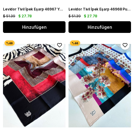
Levidor Tivil İpek Eşarp 46967 Yeşil Karışık Desen
Levidor Tivil İpek Eşarp 46968 Pudra Karışık Desen
$ 51.39
$ 27.78
$ 51.39
$ 27.78
Hinzufügen
Hinzufügen