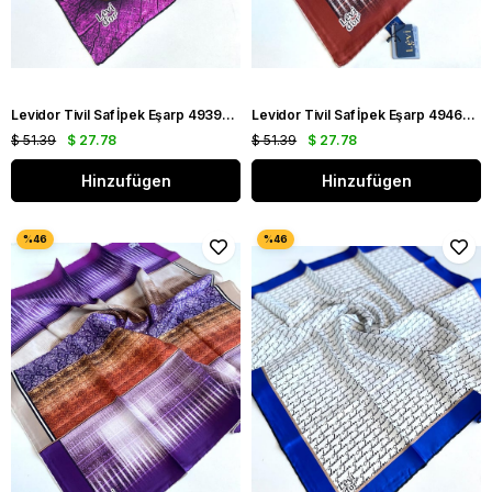
Levidor Tivil Saf İpek Eşarp 49396 Pembe Karışık Desen
Levidor Tivil Saf İpek Eşarp 49467 Kiremit Karışık Desen
$ 51.39
$ 27.78
$ 51.39
$ 27.78
Hinzufügen
Hinzufügen