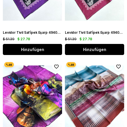
Levidor Tivil Saf İpek Eşarp 49404 Siyah Karışık Desen
Levidor Tivil Saf İpek Eşarp 49402 Siyah Karışık Desen
$ 51.39
$ 27.78
$ 51.39
$ 27.78
Hinzufügen
Hinzufügen