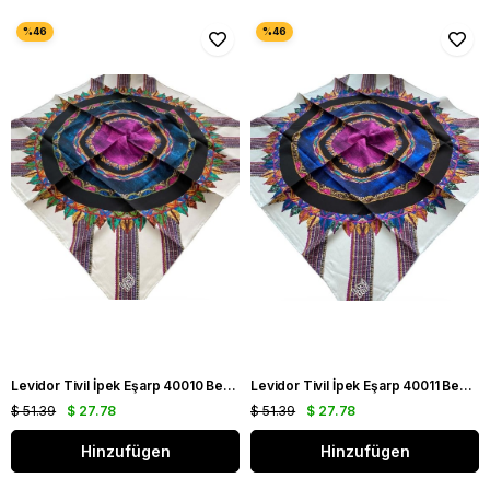
Levidor Tivil İpek Eşarp 40010 Beyaz Karışık Desen
Levidor Tivil İpek Eşarp 40011 Beyaz Karışık Desen
$ 51.39
$ 27.78
$ 51.39
$ 27.78
Hinzufügen
Hinzufügen