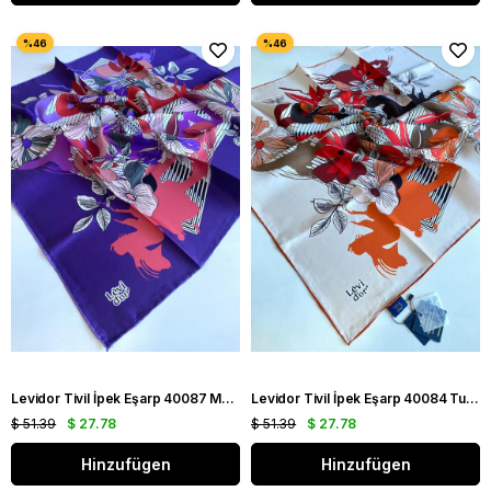
Levidor Tivil İpek Eşarp 40087 Mor Karışık Desen
Levidor Tivil İpek Eşarp 40084 Turuncu Karışık Desen
$ 51.39
$ 27.78
$ 51.39
$ 27.78
Hinzufügen
Hinzufügen