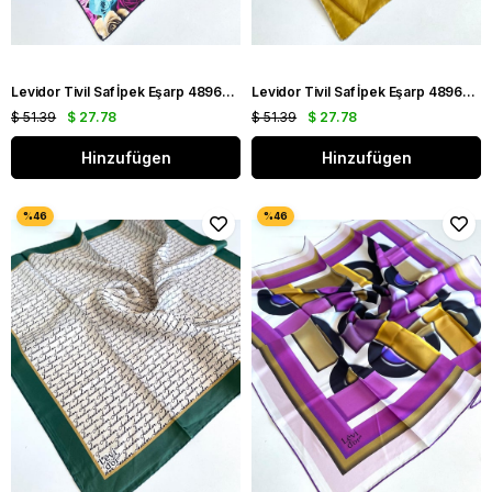
Levidor Tivil Saf İpek Eşarp 48967 Mavi Karışık Desen
Levidor Tivil Saf İpek Eşarp 48969 Hardal Karışık Desen
$ 51.39
$ 27.78
$ 51.39
$ 27.78
Hinzufügen
Hinzufügen