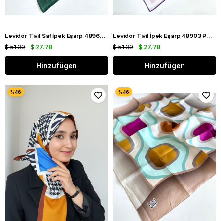
Levidor Tivil Saf İpek Eşarp 48960 Yeşil Karışık Desen
Levidor Tivil İpek Eşarp 48903 Pembe Karışık Desen
$ 51.39
$ 27.78
$ 51.39
$ 27.78
Hinzufügen
Hinzufügen