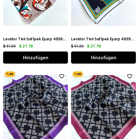
Levidor Tivil Saf İpek Eşarp 49383 Pembe Karışık Desen
Levidor Tivil Saf İpek Eşarp 49392 Siyah Karışık Desen
$ 51.39
$ 27.78
$ 51.39
$ 27.78
Hinzufügen
Hinzufügen