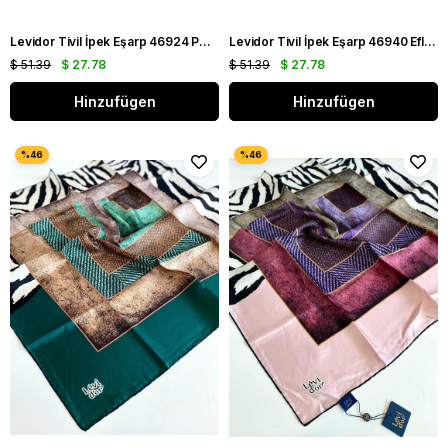
Levidor Tivil İpek Eşarp 46924 Pembe - Krem Karışık Desen
Levidor Tivil İpek Eşarp 46940 Eflatun Karışık Desen
$ 51.39
$ 27.78
$ 51.39
$ 27.78
Hinzufügen
Hinzufügen