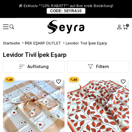
🎁 Exklusiv **10% RABATT** auf Ihre erste Bestellung!
CODE:
SEYRA10
0
Startseite
İPEK EŞARP OUTLET
Levidor Tivil İpek Eşarp
Levidor Tivil İpek Eşarp
Auflistung
Filtern