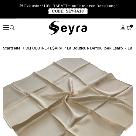
🎁 Exklusiv **10% RABATT** auf Ihre erste Bestellung!
CODE:
SEYRA10
0
Startseite
DEFOLU İPEK EŞARP
La Boutique Defolu İpek Eşarp