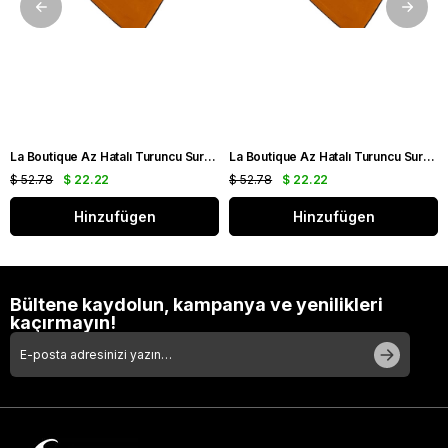
La Boutique Az Hatalı Turuncu Sura İpek Eşarp 24860
La Boutique Az Hatalı Turuncu Sura İpek Eşarp 24859
$ 52.78
$ 22.22
$ 52.78
$ 22.22
Hinzufügen
Hinzufügen
Bültene kaydolun, kampanya ve yenilikleri
kaçırmayın!