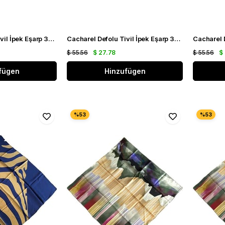
Cacharel Defolu Tivil İpek Eşarp 35733 Krem Karışık Desen
Cacharel Defolu Tivil İpek Eşarp 35744 Krem Karışık Desen
$ 55.56
$ 27.78
$ 55.56
$
fügen
Hinzufügen