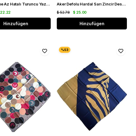
La Boutique Az Hatalı Turuncu Yazı Desen Sura İpek Eşarp 30080
Aker Defolu Hardal Sarı Zincir Desen Sura İpek Eşarp 34028
 22.22
$ 52.78
$ 25.00
Hinzufügen
Hinzufügen