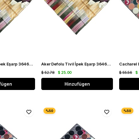
Aker Defolu Tivil İpek Eşarp 36468 Yeşil Karışık Desen
Aker Defolu Tivil İpek Eşarp 36469 Yeşil Karışık Desen
$ 52.78
$ 25.00
$ 55.56
$
fügen
Hinzufügen