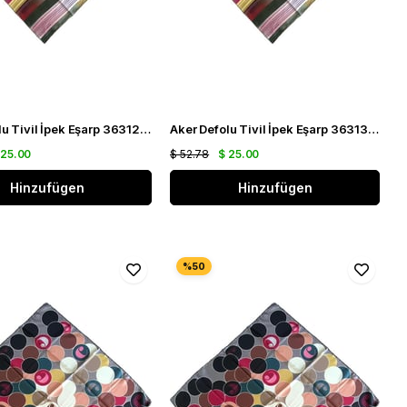
Aker Defolu Tivil İpek Eşarp 36312 Yeşil Karışık Desen
Aker Defolu Tivil İpek Eşarp 36313 Yeşil Karışık Desen
 25.00
$ 52.78
$ 25.00
Hinzufügen
Hinzufügen