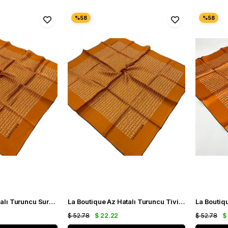
La Boutique Az Hatalı Turuncu Sura İpek Eşarp 24860
La Boutique Az Hatalı Turuncu Tivil İpek Eşarp 24862
$ 52.78
$ 22.22
$ 52.78
$