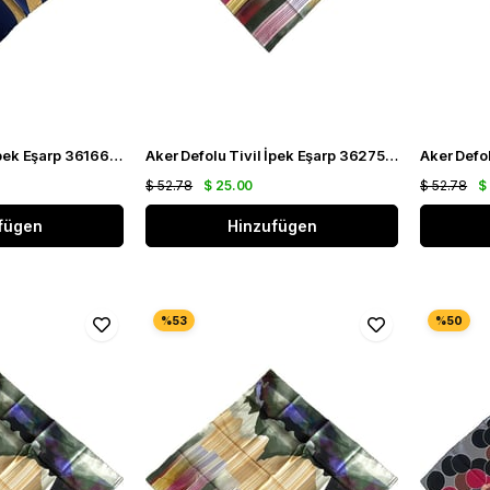
Aker Defolu Tivil İpek Eşarp 36166 Lacivert Hardal Sarı
Aker Defolu Tivil İpek Eşarp 36275 Yeşil Karışık Desen
$ 52.78
$ 25.00
$ 52.78
$
fügen
Hinzufügen