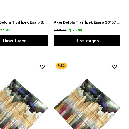
Cacharel Defolu Tivil İpek Eşarp 35746 Krem Karışık Desen
Aker Defolu Tivil İpek Eşarp 36157 Lacivert Hardal Sarı
 27.78
$ 52.78
$ 25.00
Hinzufügen
Hinzufügen