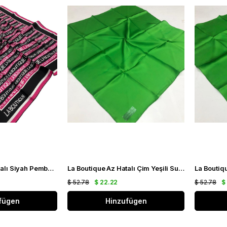
La Boutique Az Hatalı Siyah Pembe Desenli Tivil İpek Eşarp 1631 - 07
La Boutique Az Hatalı Çim Yeşili Sura İpek Eşarp 23287
$ 52.78
$ 22.22
$ 52.78
$
fügen
Hinzufügen