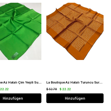
La Boutique Az Hatalı Çim Yeşili Sura İpek Eşarp 23289
La Boutique Az Hatalı Turuncu Sura İpek Eşarp 24859
 22.22
$ 52.78
$ 22.22
Hinzufügen
Hinzufügen