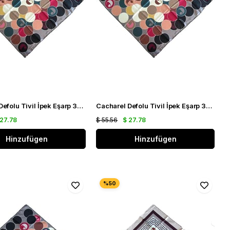
Cacharel Defolu Tivil İpek Eşarp 36946 Siyah Karışık Desen
Cacharel Defolu Tivil İpek Eşarp 36949 Siyah Karışık Desen
 27.78
$ 55.56
$ 27.78
Hinzufügen
Hinzufügen