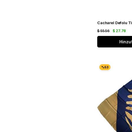
$ 55.56
$ 27.78
Hinzu