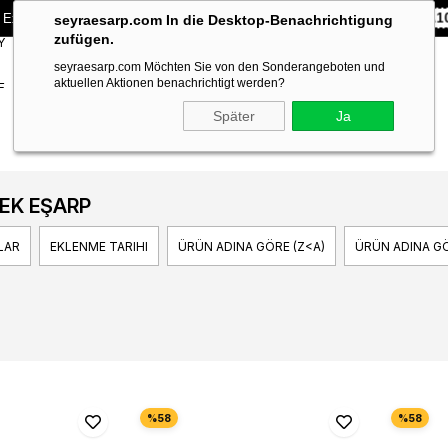
 Exklusiv **10% RABATT** auf Ihre erste Bestellung!
CODE:
SEYRA1
seyraesarp.com In die Desktop-Benachrichtigung
zufügen.
Y
SCARF
BRANDS
seyraesarp.com Möchten Sie von den Sonderangeboten und
ACCESSORY
aktuellen Aktionen benachrichtigt werden?
F
Später
Ja
PEK EŞARP
LAR
EKLENME TARIHI
ÜRÜN ADINA GÖRE (Z<A)
ÜRÜN ADINA GÖ