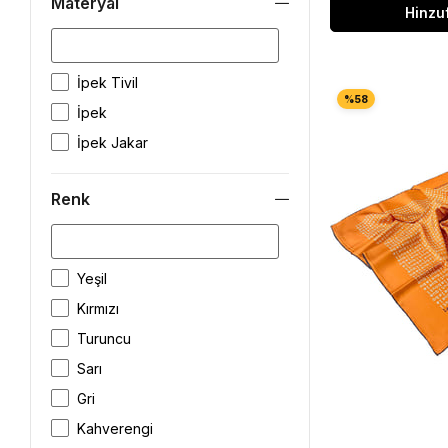
Materyal
Hinzu
İpek Tivil
İpek
İpek Jakar
Renk
Yeşil
Kırmızı
Turuncu
Sarı
Gri
Kahverengi