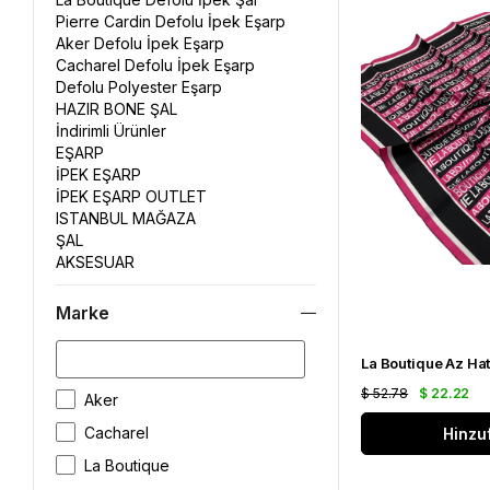
Pierre Cardin Defolu İpek Eşarp
Aker Defolu İpek Eşarp
Cacharel Defolu İpek Eşarp
Defolu Polyester Eşarp
HAZIR BONE ŞAL
İndirimli Ürünler
EŞARP
İPEK EŞARP
İPEK EŞARP OUTLET
ISTANBUL MAĞAZA
ŞAL
AKSESUAR
Marke
$ 52.78
$ 22.22
Aker
Cacharel
Hinzu
La Boutique