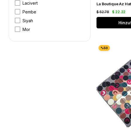
Lacivert
Pembe
$ 52.78
$ 22.22
Siyah
Hinzu
Mor