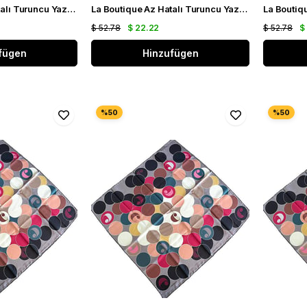
La Boutique Az Hatalı Turuncu Yazı Desen Sura İpek Eşarp 30077
La Boutique Az Hatalı Turuncu Yazı Desen Sura İpek Eşarp 30078
$ 52.78
$ 22.22
$ 52.78
$
fügen
Hinzufügen