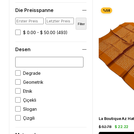
Die Preisspanne
Filter
$ 0.00 - $ 50.00
(493)
Desen
Degrade
Geometrik
Etnik
Çiçekli
Slogan
Çizgili
$ 52.78
$ 22.22