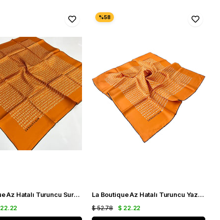
La Boutique Az Hatalı Turuncu Sura İpek Eşarp 24869
La Boutique Az Hatalı Turuncu Yazı Desen Sura İpek Eşarp 30076
 22.22
$ 52.78
$ 22.22