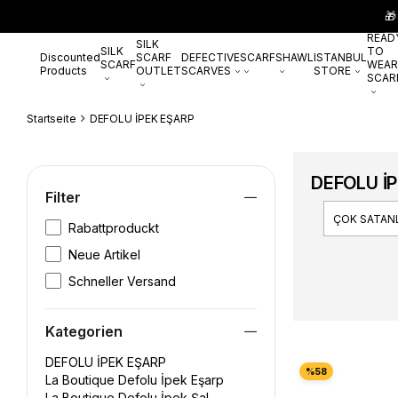
🎁
READ
SILK
SILK
TO
Discounted
SCARF
DEFECTIVE
SCARF
SHAWL
ISTANBUL
SCARF
WEAR
Products
OUTLET
SCARVES
STORE
SCAR
Startseite
DEFOLU İPEK EŞARP
DEFOLU İ
Filter
ÇOK SATAN
Rabattproduckt
Neue Artikel
Schneller Versand
Kategorien
DEFOLU İPEK EŞARP
La Boutique Defolu İpek Eşarp
La Boutique Defolu İpek Şal