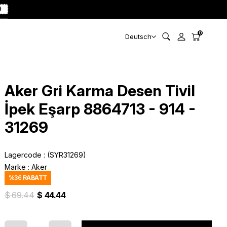
0
0
Deutsch
Aker Gri Karma Desen Tivil
İpek Eşarp 8864713 - 914 -
31269
Lagercode
(SYR31269)
Marke
:
Aker
%
36
RABATT
$ 69.44
$ 44.44