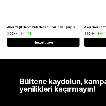
Aker Yeşil Geometrik Desen Tivil İpek Eşarp 8838713 - 932
$ 69.44
$ 44.44
$ 69.44
$ 44.
Hinzufügen
Bültene kaydolun, kamp
yenilikleri kaçırmayın!