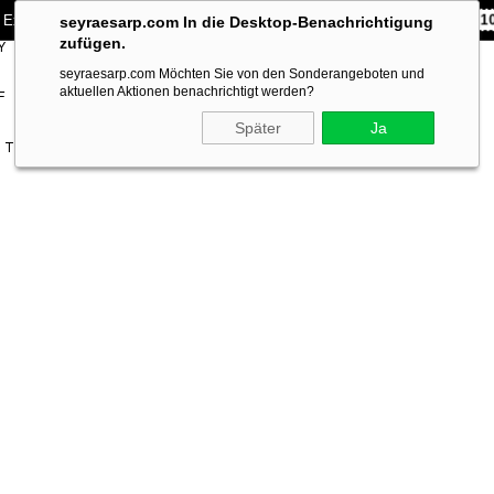
 Exklusiv **10% RABATT** auf Ihre erste Bestellung!
CODE:
SEYRA1
seyraesarp.com In die Desktop-Benachrichtigung
zufügen.
Y
SCARF
BRANDS
seyraesarp.com Möchten Sie von den Sonderangeboten und
ACCESSORY
aktuellen Aktionen benachrichtigt werden?
F
Später
Ja
Tivil İpek Eşarp 8864713 - 914 - 31269