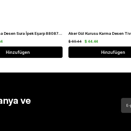
Aker Sarı Karma Desen Sura İpek Eşarp 8808701 - 361
44
$ 69.44
$ 44.44
Hinzufügen
Hinzufügen
anya ve