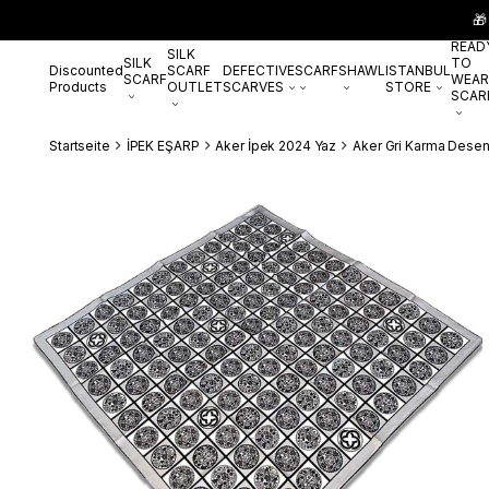
🎁
READ
SILK
SILK
TO
Discounted
SCARF
DEFECTIVE
SCARF
SHAWL
ISTANBUL
SCARF
WEAR
Products
OUTLET
SCARVES
STORE
SCAR
Startseite
İPEK EŞARP
Aker İpek 2024 Yaz
Aker Gri Karma Desen 