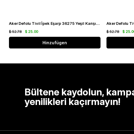
Aker Defolu Tivil İpek Eşarp 36275 Yeşil Karışık Desen
$ 52.78
$ 25.00
$ 52.78
$ 25.0
Hinzufügen
Bültene kaydolun, kamp
yenilikleri kaçırmayın!