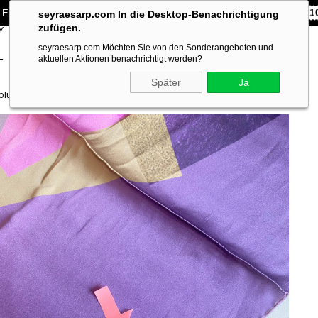
 Exklusiv **10% RABATT** auf Ihre erste Bestellung!
CODE:
SEYRA1
seyraesarp.com In die Desktop-Benachrichtigung
zufügen.
Y
SCARF
BRANDS
seyraesarp.com Möchten Sie von den Sonderangeboten und
ACCESSORY
aktuellen Aktionen benachrichtigt werden?
F
Später
Ja
olu Sura İpek Eşarp 39168 Mor Karışık Desen