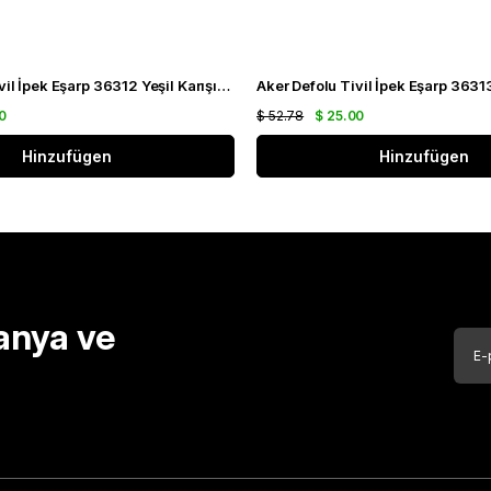
Aker Defolu Tivil İpek Eşarp 36312 Yeşil Karışık Desen
0
$ 52.78
$ 25.00
Hinzufügen
Hinzufügen
anya ve