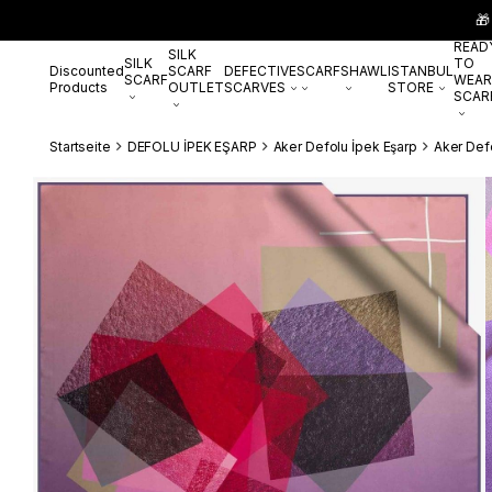
🎁
READ
SILK
SILK
TO
Discounted
SCARF
DEFECTIVE
SCARF
SHAWL
ISTANBUL
SCARF
WEAR
Products
OUTLET
SCARVES
STORE
SCAR
Startseite
DEFOLU İPEK EŞARP
Aker Defolu İpek Eşarp
Aker Def