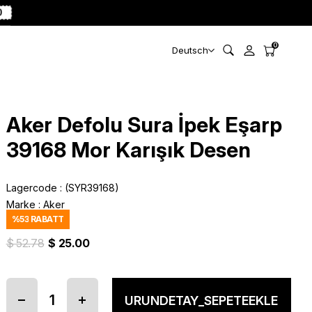
0
0
Deutsch
Aker Defolu Sura İpek Eşarp
39168 Mor Karışık Desen
Lagercode
(SYR39168)
Marke
:
Aker
%
53
RABATT
$ 52.78
$ 25.00