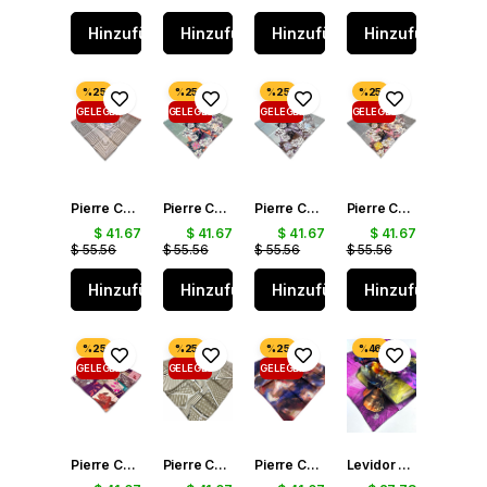
Hinzufügen
Hinzufügen
Hinzufügen
Hinzufügen
GELEGENHEIT
GELEGENHEIT
GELEGENHEIT
GELEGENHEIT
PRODUKT
PRODUKT
PRODUKT
PRODUKT
Pierre Cardin Gri Karma Desen Tivil İpek Eşarp 30969
Pierre Cardin Yeşil Karma Çiçek Desen Tivil İpek Eşarp 30970
Pierre Cardin Karma Çiçek Desen Tivil İpek Eşarp 30972
Pierre Cardin Gri Pembe Karma Desen Tivil İpek Eşarp 4210701 - 311
$ 41.67
$ 41.67
$ 41.67
$ 41.67
$ 55.56
$ 55.56
$ 55.56
$ 55.56
Hinzufügen
Hinzufügen
Hinzufügen
Hinzufügen
GELEGENHEIT
GELEGENHEIT
GELEGENHEIT
PRODUKT
PRODUKT
PRODUKT
Pierre Cardin Mor Karma Desen Sura İpek Eşarp 31018
Pierre Cardin Açık Küf Yeşili Tivil İpek Eşarp 8300438 - 951
Pierre Cardin Renkli Tivil İpek Eşarp 7955438 - 941
Levidor Tivil Saf İpek Eşarp 49396 Pembe Karışık Desen