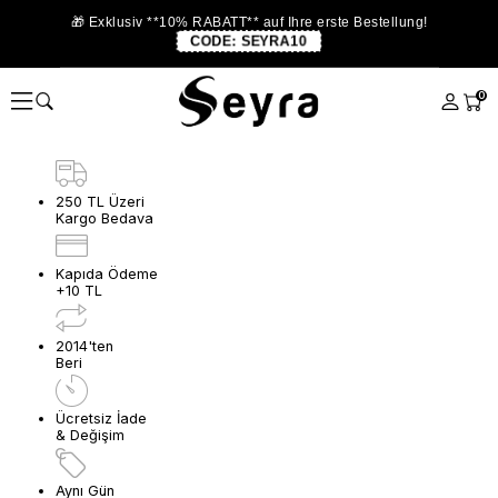
🎁 Exklusiv **10% RABATT** auf Ihre erste Bestellung!
CODE:
SEYRA10
0
250 TL Üzeri
Kargo Bedava
Kapıda Ödeme
+10 TL
2014'ten
Beri
Ücretsiz İade
& Değişim
Aynı Gün