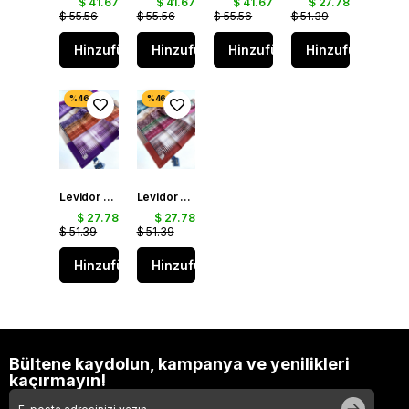
$ 41.67
$ 41.67
$ 41.67
$ 27.78
$ 55.56
$ 55.56
$ 55.56
$ 51.39
Hinzufügen
Hinzufügen
Hinzufügen
Hinzufügen
Levidor Tivil Saf İpek Eşarp 49465 Mor Karışık Desen
Levidor Tivil Saf İpek Eşarp 49467 Kiremit Karışık Desen
$ 27.78
$ 27.78
$ 51.39
$ 51.39
Hinzufügen
Hinzufügen
Bültene kaydolun, kampanya ve yenilikleri
kaçırmayın!