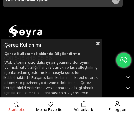
Çerez Kullanımı
Çerez Kullanımı Hakkında Bilgilendirme
+90 543 445 05 88
Web sitemiz, size daha iyi bir gezinme deneyimi
seyraltd@gmail.com
sunmak, site trafiğini analiz etmek ve kişiselleştirilmiş
içerik/reklam göstermek amacıyla çerezleri
KURUMSAL
kullanmaktadır. Bu çerezlerin kullanımını kabul ederek
sitemizde gezinmeye devam edebilirsiniz. Çerez
KURUMSAL
terciplerinizi yönetmek veya daha fazla bilgi almak
için lütfen
Çerez Politikası
sayfasını ziyaret edin.
ALIŞVERİŞ
Startseite
Meine Favoriten
Warenkorb
Einloggen