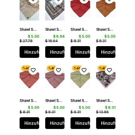
Shawl Secret Dört Mevsim Bambu Kraş Eşarp Bej - 49338
Shawl Secret Dört Mevsim Etnik Desen Eşarp Yeşil - 49561
Shawl Secret Yazlık Kraş Eşarp Bordo 53847
Shawl Secret Yazlık Kraş Eşarp Kahverengi 53851
$ 5.00
$ 6.94
$ 5.00
$ 5.00
$ 27.78
$ 16.64
$ 8.31
$ 8.31
Hinzufügen
Hinzufügen
Hinzufügen
Hinzufügen
Shawl Secret Yazlık Kraş Eşarp Vintage Pembe 53856
Shawl Secret Yazlık Kraş Eşarp Gül Kurusu 53857
Shawl Secret Yazlık Kraş Eşarp Soft Yeşil 53860
Shawl Secret Loi Silk İpeksi Eşarp Lacivert - Lila 53875
$ 5.00
$ 5.00
$ 5.00
$ 8.31
$ 8.31
$ 8.31
$ 8.31
$ 13.86
Hinzufügen
Hinzufügen
Hinzufügen
Hinzufügen