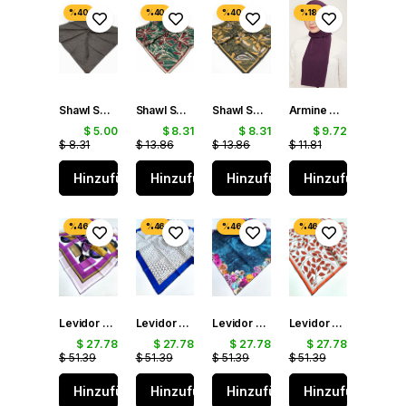
Shawl Secret Yazlık Kraş Eşarp Kamuflaj Yeşili 53861
Shawl Secret Loi Silk İpeksi Eşarp Zümrüt Yeşili 53883
Shawl Secret Loi Silk İpeksi Eşarp Haki 53884
Armine Trend J.Capri Şal IST 4 - 395 Kalpli Mor
$ 5.00
$ 8.31
$ 8.31
$ 9.72
$ 8.31
$ 13.86
$ 13.86
$ 11.81
Hinzufügen
Hinzufügen
Hinzufügen
Hinzufügen
Levidor Tivil İpek Eşarp 48903 Pembe Karışık Desen
Levidor Tivil Saf İpek Eşarp 48962 Mavi Karışık Desen
Levidor Tivil Saf İpek Eşarp 48967 Mavi Karışık Desen
Levidor Tivil Saf İpek Eşarp 49206 Turuncu - Krem Karışık Desen
$ 27.78
$ 27.78
$ 27.78
$ 27.78
$ 51.39
$ 51.39
$ 51.39
$ 51.39
Hinzufügen
Hinzufügen
Hinzufügen
Hinzufügen