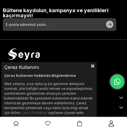
Bültene kaydolun, kampanya ve yenilikleri
kaçırmayın!
Çerez Kullanımı
Çerez Kullanımı Hakkında Bilgilendirme
+90 543 445 05 88
Web sitemiz, size daha iyi bir gezinme deneyimi
seyraltd@gmail.com
sunmak, site trafiğini analiz etmek ve kişiselleştirilmiş
içerik/reklam göstermek amacıyla çerezleri
KURUMSAL
kullanmaktadır. Bu çerezlerin kullanımını kabul ederek
sitemizde gezinmeye devam edebilirsiniz. Çerez
KURUMSAL
terciplerinizi yönetmek veya daha fazla bilgi almak
için lütfen
Çerez Politikası
sayfasını ziyaret edin.
ALIŞVERİŞ