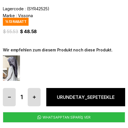
Lagercode
(SYR42525)
Marke
:
Vissona
%
13
RABATT
$ 55.53
$ 48.58
Wir empfehlen zum diesem Produkt noch diese Produkt.
WHATSAPPTAN SİPARİŞ VER