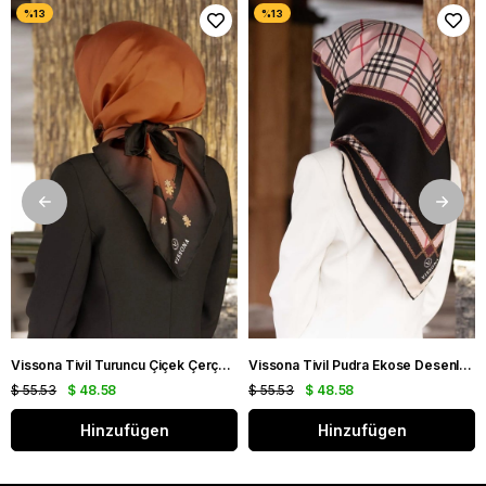
Vissona Tivil Turuncu Çiçek Çerçeve Desenli İpek Eşarp 50318 - 0014 - 0001
Vissona Tivil Pudra Ekose Desenli İpek Eşarp DGN 50781 - 19 - 21
$ 55.53
$ 48.58
$ 55.53
$ 48.58
Hinzufügen
Hinzufügen