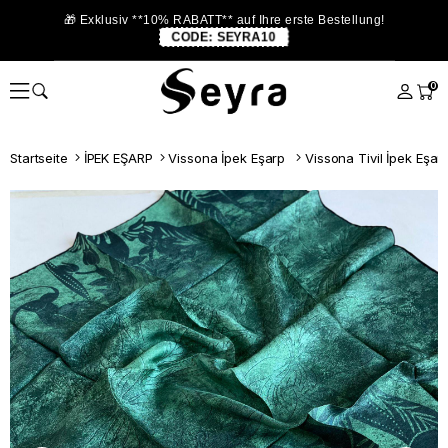
🎁 Exklusiv **10% RABATT** auf Ihre erste Bestellung!
CODE:
SEYRA10
0
Startseite
İPEK EŞARP
Vissona İpek Eşarp