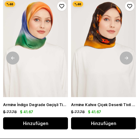
Armine İndigo Degrade Geçişli Tivil İpek Eşarp 9051 - 11
Armine Kahve Çiçek Desenli Tivil İpek Eşarp 9048 - 53
$ 77.78
$ 41.67
$ 77.78
$ 41.67
Hinzufügen
Hinzufügen