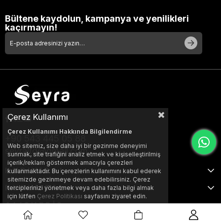
Bültene kaydolun, kampanya ve yenilikleri
kaçırmayın!
Çerez Kullanımı
Çerez Kullanımı Hakkında Bilgilendirme
+90 543 445 05 88
Web sitemiz, size daha iyi bir gezinme deneyimi
seyraltd@gmail.com
sunmak, site trafiğini analiz etmek ve kişiselleştirilmiş
içerik/reklam göstermek amacıyla çerezleri
KURUMSAL
kullanmaktadır. Bu çerezlerin kullanımını kabul ederek
sitemizde gezinmeye devam edebilirsiniz. Çerez
KURUMSAL
terciplerinizi yönetmek veya daha fazla bilgi almak
için lütfen
Çerez Politikası
sayfasını ziyaret edin.
ALIŞVERİŞ