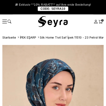
🎁 Exklusiv **10% RABATT** auf Ihre erste Bestellung!
CODE:
SEYRA10
0
Startseite
İPEK EŞARP