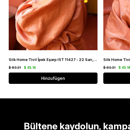
Silk Home Tivil İpek Eşarp IST 11427 - 22 Sarı, Mor, Turuncu, Yeşil
$ 83.31
$ 45.14
$ 83.31
$ 45.1
Hinzufügen
Bültene kaydolun, kamp