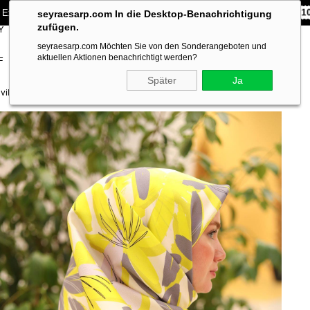
 Exklusiv **10% RABATT** auf Ihre erste Bestellung!
CODE:
SEYRA1
seyraesarp.com In die Desktop-Benachrichtigung
zufügen.
Y
SCARF
BRANDS
seyraesarp.com Möchten Sie von den Sonderangeboten und
ACCESSORY
aktuellen Aktionen benachrichtigt werden?
F
Später
Ja
il İpek Eşarp IST 11439 - 02 Asit, Gri, Siyah, Gümüş, Yeşil Karışık Desen