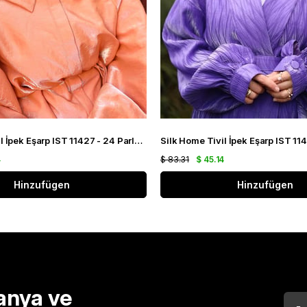
Silk Home Tivil İpek Eşarp IST 11427 - 24 Parlak Turuncu, Fuşya, Çelik Mavi,
4
$ 83.31
$ 45.14
Hinzufügen
Hinzufügen
anya ve