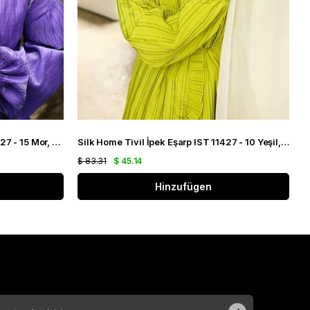
Silk Home Tivil İpek Eşarp IST 11427 - 15 Mor, Pembe, Yeşil, Sarı
Silk Home Tivil İpek Eşarp IST 11427 - 10 Yeşil, Pembe, Somon, Yavruağzı, Sarı
$ 83.31
$ 45.14
$
Hinzufügen