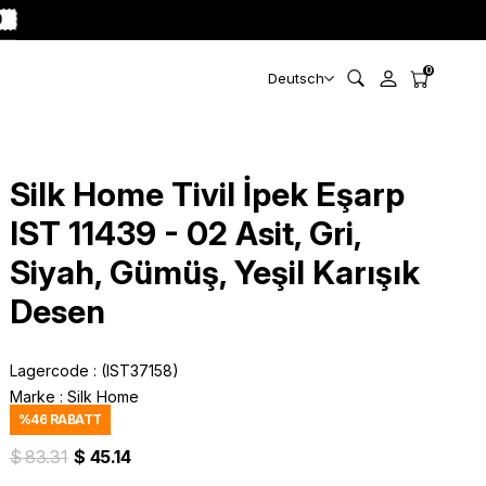
0
0
Deutsch
Silk Home Tivil İpek Eşarp
IST 11439 - 02 Asit, Gri,
Siyah, Gümüş, Yeşil Karışık
Desen
Lagercode
(IST37158)
Marke
:
Silk Home
%
46
RABATT
$ 83.31
$ 45.14