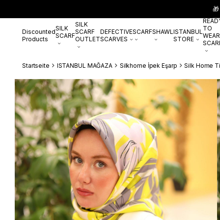
🎁
READ
SILK
SILK
TO
Discounted
SCARF
DEFECTIVE
SCARF
SHAWL
ISTANBUL
SCARF
WEAR
Products
OUTLET
SCARVES
STORE
SCAR
Startseite
ISTANBUL MAĞAZA
Silkhome İpek Eşarp
Silk Home Tiv