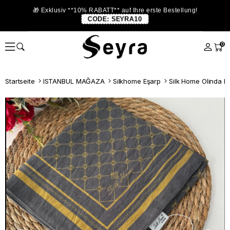
🎁 Exklusiv **10% RABATT** auf Ihre erste Bestellung!
CODE:
SEYRA10
0
Startseite
ISTANBUL MAĞAZA
Silkhome Eşarp