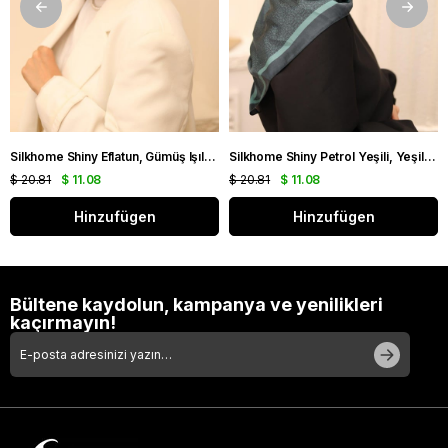
Silkhome Shiny Eflatun, Gümüş Işıltılı Eşarp IST 75002 - 23
Silkhome Shiny Petrol Yeşili, Yeşil Işıltılı Eşarp IST 75002 - 07
$ 20.81
$ 11.08
$ 20.81
$ 11.08
Hinzufügen
Hinzufügen
Bültene kaydolun, kampanya ve yenilikleri
kaçırmayın!