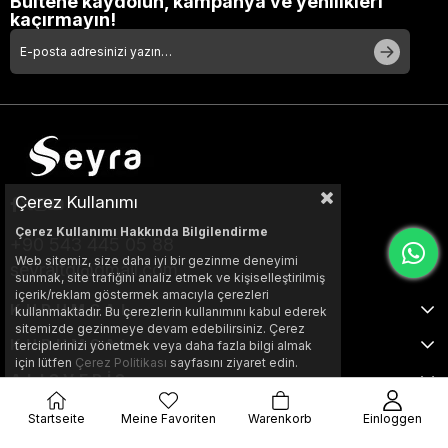
Bültene kaydolun, kampanya ve yenilikleri
kaçırmayın!
Çerez Kullanımı
Çerez Kullanımı Hakkında Bilgilendirme
+90 543 445 05 88
Web sitemiz, size daha iyi bir gezinme deneyimi
seyraltd@gmail.com
sunmak, site trafiğini analiz etmek ve kişiselleştirilmiş
içerik/reklam göstermek amacıyla çerezleri
KURUMSAL
kullanmaktadır. Bu çerezlerin kullanımını kabul ederek
sitemizde gezinmeye devam edebilirsiniz. Çerez
KURUMSAL
terciplerinizi yönetmek veya daha fazla bilgi almak
için lütfen
Çerez Politikası
sayfasını ziyaret edin.
ALIŞVERİŞ
Startseite
Meine Favoriten
Warenkorb
Einloggen