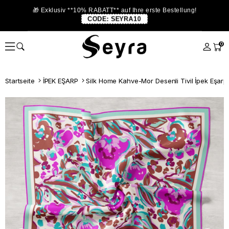
🎁 Exklusiv **10% RABATT** auf Ihre erste Bestellung!
CODE:
SEYRA10
0
Startseite
İPEK EŞARP
Silk Home Kahve-Mor Desenli Tivil İpek Eşarp