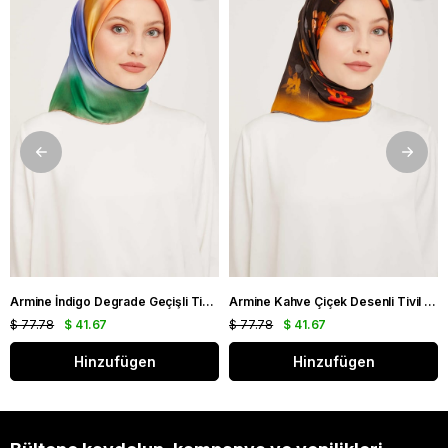
Armine İndigo Degrade Geçişli Tivil İpek Eşarp 9051 - 11
Armine Kahve Çiçek Desenli Tivil İpek Eşarp 9048 - 53
$ 77.78
$ 41.67
$ 77.78
$ 41.67
Hinzufügen
Hinzufügen