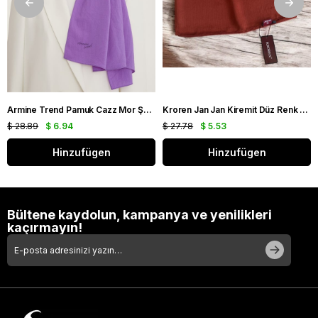
Armine Trend Pamuk Cazz Mor Şal 21210
Kroren Jan Jan Kiremit Düz Renk Şal 7301-85
$ 28.89
$ 6.94
$ 27.78
$ 5.53
Hinzufügen
Hinzufügen
Bültene kaydolun, kampanya ve yenilikleri
kaçırmayın!