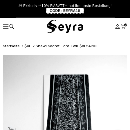
🎁 Exklusiv **10% RABATT** auf Ihre erste Bestellung!
CODE:
SEYRA10
0
Startseite
ŞAL
Shawl Secret Flora Twill Şal 54283