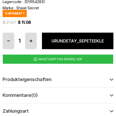
Lagercode
(SYR54283)
Marke
:
Shawl Secret
%
49
RABATT
$ 21.67
$ 11.08
WHATSAPPTAN SİPARİŞ VER
Produkteigenschaften
Kommentare
(0)
Zahlungsart