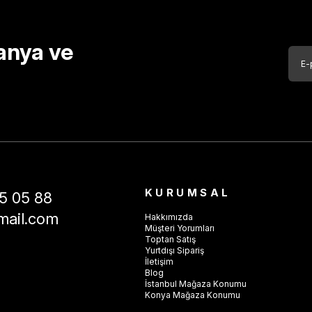
anya ve
KURUMSAL
5 05 88
mail.com
Hakkımızda
Müşteri Yorumları
Toptan Satış
Yurtdışı Sipariş
İletişim
Blog
İstanbul Mağaza Konumu
Konya Mağaza Konumu