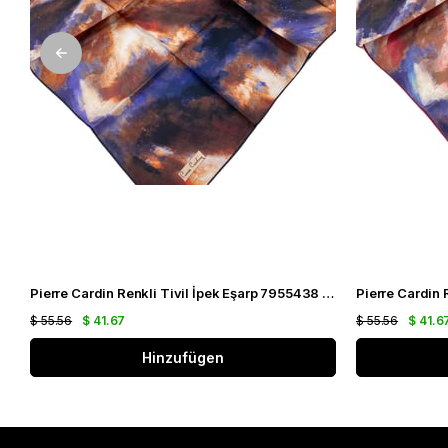
Pierre Cardin Renkli Tivil İpek Eşarp 7955438 - 921
$ 55.56
$ 41.67
$ 55.56
$ 41.6
Hinzufügen