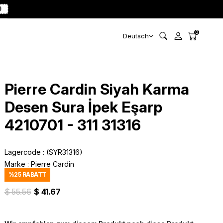
0
0
Deutsch
Pierre Cardin Siyah Karma
Desen Sura İpek Eşarp
4210701 - 311 31316
Lagercode
(SYR31316)
Marke
:
Pierre Cardin
%
25
RABATT
$ 55.56
$ 41.67