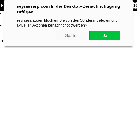
 Exklusiv **10% RABATT** auf Ihre erste Bestellung!
CODE:
SEYRA1
seyraesarp.com In die Desktop-Benachrichtigung
zufügen.
Y
SCARF
BRANDS
seyraesarp.com Möchten Sie von den Sonderangeboten und
ACCESSORY
aktuellen Aktionen benachrichtigt werden?
F
Später
Ja
Cardin Siyah Karma Desen Sura İpek Eşarp 4210701 - 311 31316