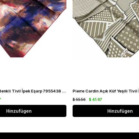
Pierre Cardin Renkli Tivil İpek Eşarp 7955438 - 941
7
$ 55.56
$ 41.67
Hinzufügen
Hinzufügen