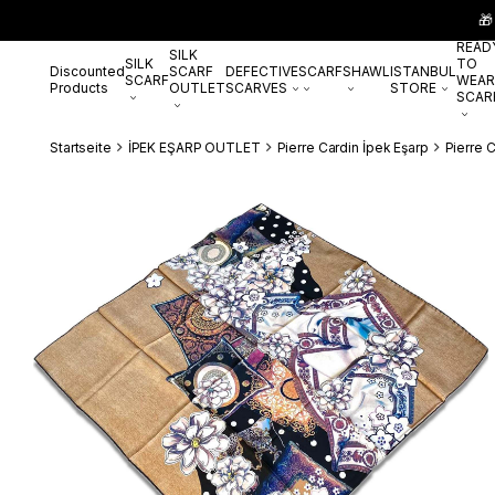
🎁
READ
SILK
SILK
TO
Discounted
SCARF
DEFECTIVE
SCARF
SHAWL
ISTANBUL
SCARF
WEAR
Products
OUTLET
SCARVES
STORE
SCAR
Startseite
İPEK EŞARP OUTLET
Pierre Cardin İpek Eşarp
Pierre 