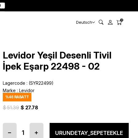
0
0
Deutsch
Levidor Yeşil Desenli Tivil
İpek Eşarp 22498 - 02
Lagercode
(SYR22499)
Marke
:
Levidor
%
46
RABATT
$ 51.39
$ 27.78