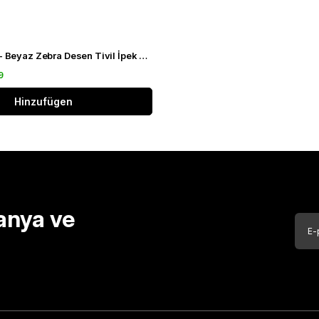
Levidor Siyah - Beyaz Zebra Desen Tivil İpek Eşarp 20808
9
Hinzufügen
anya ve