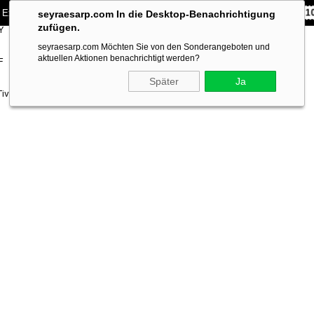
 Exklusiv **10% RABATT** auf Ihre erste Bestellung!
CODE:
SEYRA1
seyraesarp.com In die Desktop-Benachrichtigung
zufügen.
Y
SCARF
BRANDS
seyraesarp.com Möchten Sie von den Sonderangeboten und
ACCESSORY
aktuellen Aktionen benachrichtigt werden?
F
Später
Ja
Tivil İpek Eşarp 22498 - 02