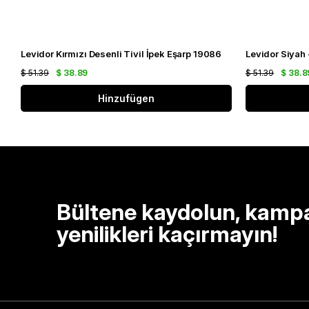
Levidor Kırmızı Desenli Tivil İpek Eşarp 19086
$ 51.39
$ 38.89
$ 51.39
$ 38.8
Hinzufügen
Bültene kaydolun, kamp
yenilikleri kaçırmayın!