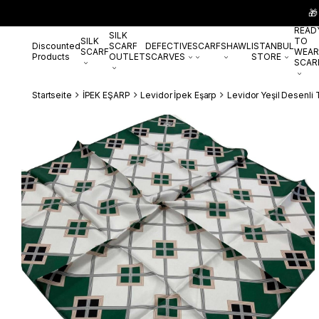
🎁
READ
SILK
SILK
TO
Discounted
SCARF
DEFECTIVE
SCARF
SHAWL
ISTANBUL
SCARF
WEAR
Products
OUTLET
SCARVES
STORE
SCAR
Startseite
İPEK EŞARP
Levidor İpek Eşarp
Levidor Yeşil Desenli 