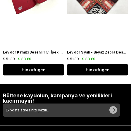
Levidor Kırmızı Desenli Tivil İpek Eşarp 19086
Levidor Siyah - Beyaz Zebra Desen Tivil İpek Eşarp 20808
$ 51.39
$ 38.89
$ 51.39
$ 38.89
Hinzufügen
Hinzufügen
Bültene kaydolun, kampanya ve yenilikleri
kaçırmayın!