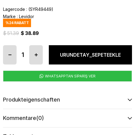
Lagercode
(SYR49449)
Marke
:
Levidor
%
24
RABATT
$ 51.39
$ 38.89
WHATSAPPTAN SİPARİŞ VER
Produkteigenschaften
Kommentare
(0)