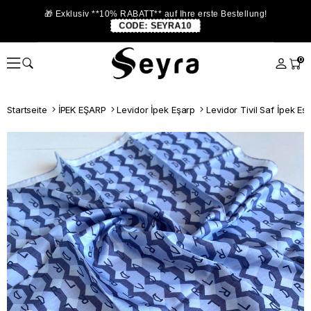
🎁 Exklusiv **10% RABATT** auf Ihre erste Bestellung!
CODE:
SEYRA10
0
Startseite
İPEK EŞARP
Levidor İpek Eşarp