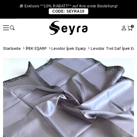
🎁 Exklusiv **10% RABATT** auf Ihre erste Bestellung!
CODE:
SEYRA10
0
Startseite
İPEK EŞARP
Levidor İpek Eşarp
Levidor Tivil Saf İpek E