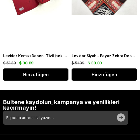
Levidor Kırmızı Desenli Tivil İpek Eşarp 19086
Levidor Siyah - Beyaz Zebra Desen Tivil İpek Eşarp 20808
$ 51.39
$ 38.89
$ 51.39
$ 38.89
Hinzufügen
Hinzufügen
Bültene kaydolun, kampanya ve yenilikleri
kaçırmayın!