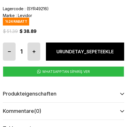
Lagercode
(SYR49216)
Marke
:
Levidor
%
24
RABATT
$ 51.39
$ 38.89
WHATSAPPTAN SİPARİŞ VER
Produkteigenschaften
Kommentare
(0)