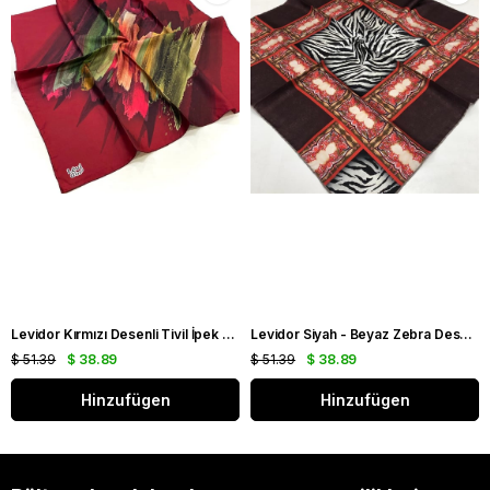
Levidor Kırmızı Desenli Tivil İpek Eşarp 19086
Levidor Siyah - Beyaz Zebra Desen Tivil İpek Eşarp 20808
$ 51.39
$ 38.89
$ 51.39
$ 38.89
Hinzufügen
Hinzufügen