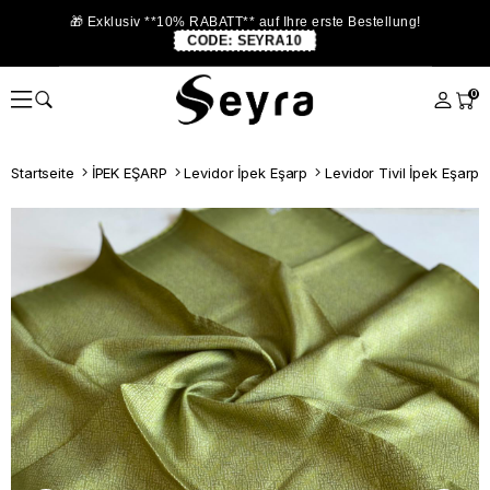
🎁 Exklusiv **10% RABATT** auf Ihre erste Bestellung!
CODE:
SEYRA10
0
Startseite
İPEK EŞARP
Levidor İpek Eşarp
Levidor Tivil İpek Eşarp 