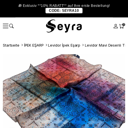
🎁 Exklusiv **10% RABATT** auf Ihre erste Bestellung!
CODE:
SEYRA10
0
Startseite
İPEK EŞARP
Levidor İpek Eşarp
Levidor Mavi Desenli Tiv