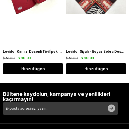
Levidor Kırmızı Desenli Tivil İpek Eşarp 19086
Levidor Siyah - Beyaz Zebra Desen Tivil İpek Eşarp 20808
$ 51.39
$ 38.89
$ 51.39
$ 38.89
Hinzufügen
Hinzufügen
Bültene kaydolun, kampanya ve yenilikleri
kaçırmayın!