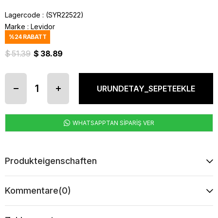
Lagercode
(SYR22522)
Marke
:
Levidor
%
24
RABATT
$ 51.39
$ 38.89
WHATSAPPTAN SİPARİŞ VER
Produkteigenschaften
Kommentare
(0)