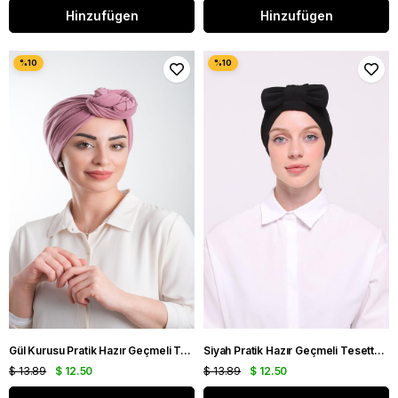
Hinzufügen
Hinzufügen
Gül Kurusu Pratik Hazır Geçmeli Tesettür Bone Kesik Elyaf Sade 2111_18
Siyah Pratik Hazır Geçmeli Tesettür Bone Sandy Kumaş Çapraz Fiyonklu Pratik Bone 1834_01
$ 13.89
$ 12.50
$ 13.89
$ 12.50