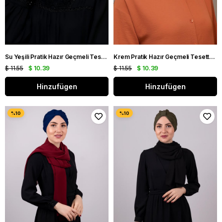
Su Yeşili Pratik Hazır Geçmeli Tesettür Bone Sandy Kumaş Örgülü Güllü Şifon Atkılı 1203A_32
Krem Pratik Hazır Geçmeli Tesettür Bone Sandy Kumaş Örgülü Güllü Şifon Atkılı 1203A_40
$ 11.55
$ 10.39
$ 11.55
$ 10.39
Hinzufügen
Hinzufügen