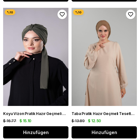
Koyu Vizon Pratik Hazır Geçmeli Tesettür Bone Sandy Kumaş Atkılı 2204_38
Taba Pratik Hazır Geçmeli Tesettür Bone Sandy Kumaş Büzgülü 2114_33
$ 16.77
$ 15.10
$ 13.89
$ 12.50
Hinzufügen
Hinzufügen