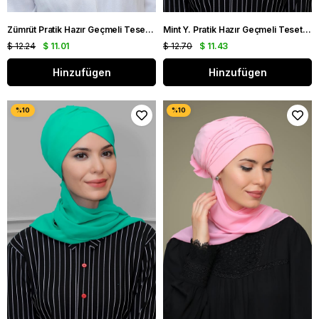
Zümrüt Pratik Hazır Geçmeli Tesettür Bone Sandy Kumaş Desenli Şifon Kemerli 1305D_37
Mint Y. Pratik Hazır Geçmeli Tesettür Bone Sandy Kumaş Çapraz Büzgülü Şifon Atkılı 1801A_13
$ 12.24
$ 11.01
$ 12.70
$ 11.43
Hinzufügen
Hinzufügen