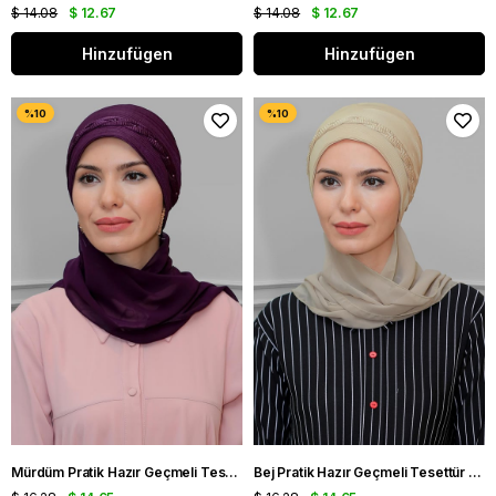
$ 14.08
$ 12.67
$ 14.08
$ 12.67
Hinzufügen
Hinzufügen
Mürdüm Pratik Hazır Geçmeli Tesettür Bone Fukuro Piliseli Örgülü Şifon Atkılı 1825A_07
Bej Pratik Hazır Geçmeli Tesettür Bone Fukuro Piliseli Örgülü Şifon Atkılı 1825A_12