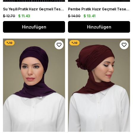
Su Yeşili Pratik Hazır Geçmeli Tesettür Bone Sandy Kumaş Çapraz Büzgülü Şifon Atkılı 1801A_32
Pembe Pratik Hazır Geçmeli Tesettür Bone Sandy Kumaş İncili Nervürlü Güllü Atkılı 1805A_04
$ 12.70
$ 11.43
$ 14.90
$ 13.41
Hinzufügen
Hinzufügen