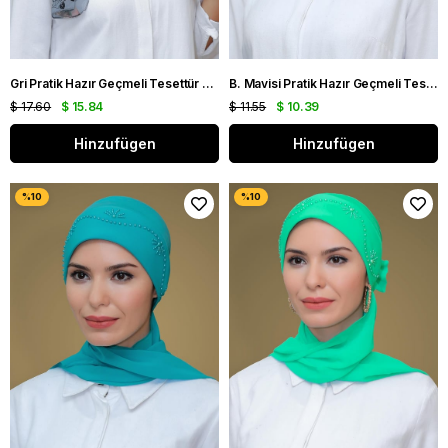
Gri Pratik Hazır Geçmeli Tesettür Bone Sandy Kumaş Desenli Şifon Kemerli 1205D_15
B. Mavisi Pratik Hazır Geçmeli Tesettür Bone Sandy Kumaş Güllü İşlemeli Şifon Atkılı 1206A_11
$ 17.60
$ 15.84
$ 11.55
$ 10.39
Hinzufügen
Hinzufügen