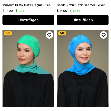
Mürdüm Pratik Hazır Geçmeli Tesettür Bone Sandy Kumaş İncili Nervürlü Güllü Atkılı 1805A_07
Bordo Pratik Hazır Geçmeli Tesettür Bone Sandy Kumaş İncili Nervürlü Güllü Atkılı 1805A_16
$ 14.90
$ 13.41
$ 14.90
$ 13.41
Hinzufügen
Hinzufügen