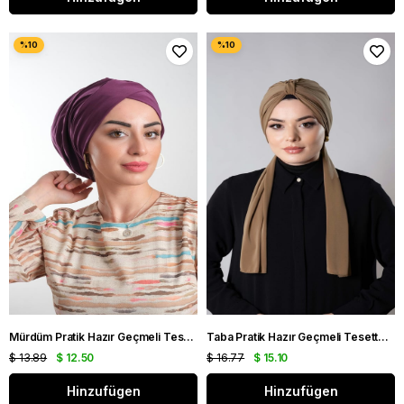
Mürdüm Pratik Hazır Geçmeli Tesettür Bone Sandy Kumaş Büzgülü 2114_07
Taba Pratik Hazır Geçmeli Tesettür Bone Sandy Kumaş Atkılı 2204_33
$ 13.89
$ 12.50
$ 16.77
$ 15.10
Hinzufügen
Hinzufügen