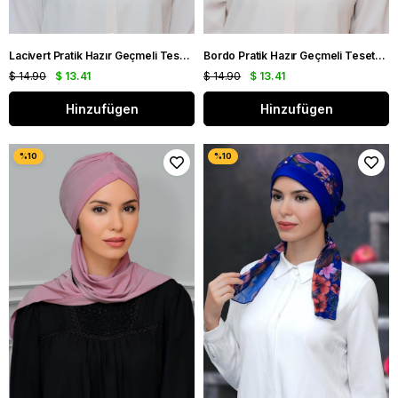
Lacivert Pratik Hazır Geçmeli Tesettür Bone Sandy Kumaş Taçlı Büzgülü Şifon Atkılı 1208A_02
Bordo Pratik Hazır Geçmeli Tesettür Bone Sandy Kumaş Taçlı Büzgülü Şifon Atkılı 1208A_16
$ 14.90
$ 13.41
$ 14.90
$ 13.41
Hinzufügen
Hinzufügen