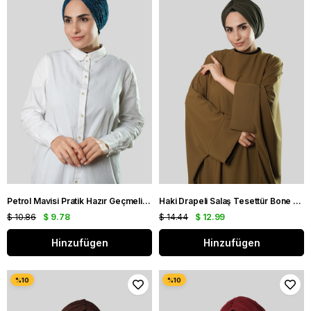
Petrol Mavisi Pratik Hazır Geçmeli Tesettür Bone Jakar Kendinden Desenli 1209_17
Haki Drapeli Salaş Tesettür Bone Sandy Büzgülü 2315_09
$ 10.86
$ 9.78
$ 14.44
$ 12.99
Hinzufügen
Hinzufügen