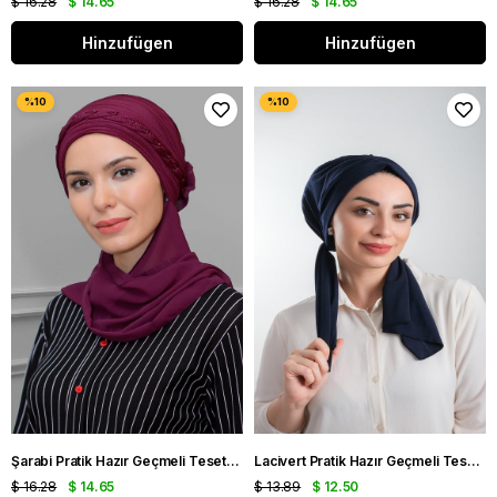
$ 16.28
$ 14.65
$ 16.28
$ 14.65
Hinzufügen
Hinzufügen
Şarabi Pratik Hazır Geçmeli Tesettür Bone Fukuro Piliseli Örgülü Şifon Atkılı 1825A_08
Lacivert Pratik Hazır Geçmeli Tesettür Bone Kesik Elyaf Sade 2111_02
$ 16.28
$ 14.65
$ 13.89
$ 12.50