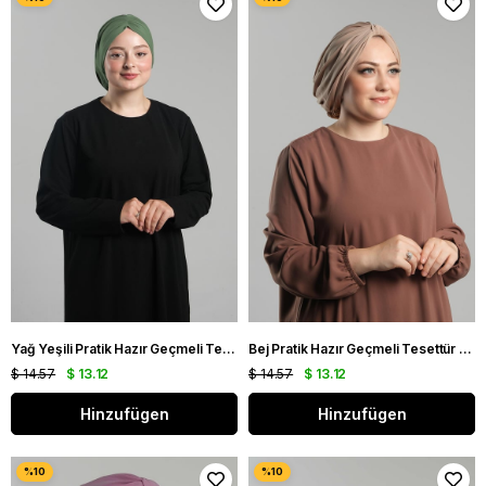
Yağ Yeşili Pratik Hazır Geçmeli Tesettür Bone Sandy Büzgülü Salaş 2119_36
Bej Pratik Hazır Geçmeli Tesettür Bone Sandy Pileli Salaş 2121_12
$ 14.57
$ 13.12
$ 14.57
$ 13.12
Hinzufügen
Hinzufügen