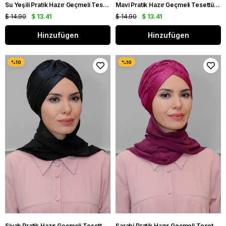
Su Yeşili Pratik Hazır Geçmeli Tesettür Bone Sandy Kumaş İncili Nervürlü Güllü Atkılı 1805A_32
Mavi Pratik Hazır Geçmeli Tesettür Bone Sandy Kumaş İncili Nervürlü Güllü Atkılı 1805A_34
$ 14.90
$ 13.41
$ 14.90
$ 13.41
Hinzufügen
Hinzufügen
Siyah Pratik Hazır Geçmeli Tesettür Bone Fukuro Piliseli Tek Çapraz Büzgülü Şifon Atkılı 1824A_01
Şarabi Pratik Hazır Geçmeli Tesettür Bone Fukuro Piliseli Tek Çapraz Büzgülü Şifon Atkılı 1824A_08