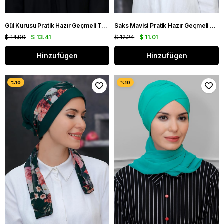
Gül Kurusu Pratik Hazır Geçmeli Tesettür Bone Sandy Kumaş Taçlı Büzgülü Şifon Atkılı 1208A_18
Saks Mavisi Pratik Hazır Geçmeli Tesettür Bone Sandy Kumaş Desenli Şifon Kemerli 1305D_24
$ 14.90
$ 13.41
$ 12.24
$ 11.01
Hinzufügen
Hinzufügen