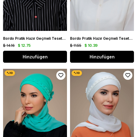
Bordo Pratik Hazır Geçmeli Tesettür Bone Sandy Kumaş Fiyonklu Büzgülü 7010_16
Bordo Pratik Hazır Geçmeli Tesettür Bone Sandy Kumaş Örgülü Güllü Şifon Atkılı 1203A_16
$ 14.16
$ 12.75
$ 11.55
$ 10.39
Hinzufügen
Hinzufügen