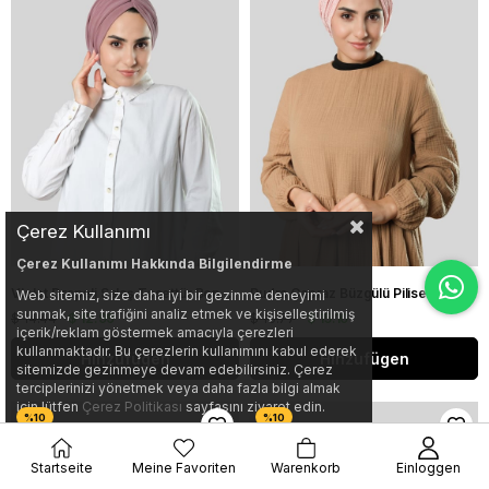
Çerez Kullanımı
Çerez Kullanımı Hakkında Bilgilendirme
Violet Drapeli Salaş Tesettür Bone Sandy Büzgülü 2315_21
Pudra Çapraz Büzgülü Piliseli Tesettür Bone Fukuro Kendinden Desenli 2316_06
Web sitemiz, size daha iyi bir gezinme deneyimi
sunmak, site trafiğini analiz etmek ve kişiselleştirilmiş
$ 14.44
$ 12.99
$ 16.77
$ 15.10
içerik/reklam göstermek amacıyla çerezleri
kullanmaktadır. Bu çerezlerin kullanımını kabul ederek
Hinzufügen
Hinzufügen
sitemizde gezinmeye devam edebilirsiniz. Çerez
terciplerinizi yönetmek veya daha fazla bilgi almak
için lütfen
Çerez Politikası
sayfasını ziyaret edin.
Startseite
Meine Favoriten
Warenkorb
Einloggen