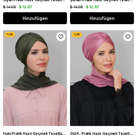
$ 14.08
$ 12.67
$ 14.08
$ 12.67
Hinzufügen
Hinzufügen
Haki Pratik Hazır Geçmeli Tesettür Bone Fukuro Piliseli Tek Çapraz Büzgülü Şifon Atkılı 1824A_09
Gül K. Pratik Hazır Geçmeli Tesettür Bone Fukuro Piliseli Tek Çapraz Büzgülü Şifon Atkılı 1824A_18