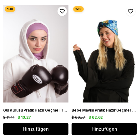
Gül Kurusu Pratik Hazır Geçmeli Tesettür Bone Sandy Kumaş Lüks Hijab 2115_18
Bebe Mavisi Pratik Hazır Geçmeli Tesettür Bone İpek Desenli 2410_11
$ 11.41
$ 10.27
$ 69.57
$ 62.62
Hinzufügen
Hinzufügen