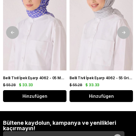
Belli Tivil İpek Eşarp 4062 - 05 Mor Karışık Desen
Belli Tivil İpek Eşarp 4062 - 55 Gri Karışık Desen
$ 55.28
$ 33.33
$ 55.28
$ 33.33
Hinzufügen
Hinzufügen
Bültene kaydolun, kampanya ve yenilikleri
kaçırmayın!