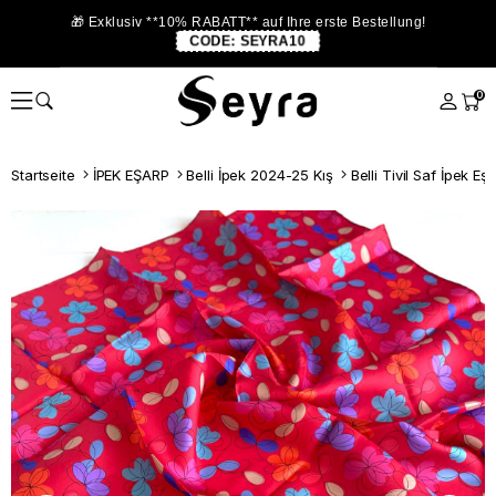
🎁 Exklusiv **10% RABATT** auf Ihre erste Bestellung!
CODE:
SEYRA10
0
Startseite
İPEK EŞARP
Belli İpek 2024-25 Kış
Belli Tivil Saf İpek E