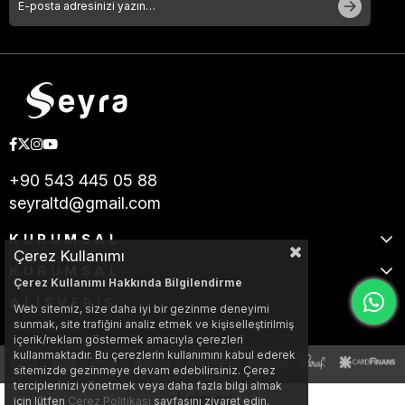
+90 543 445 05 88
seyraltd@gmail.com
KURUMSAL
Çerez Kullanımı
KURUMSAL
Çerez Kullanımı Hakkında Bilgilendirme
ALIŞVERİŞ
Web sitemiz, size daha iyi bir gezinme deneyimi
sunmak, site trafiğini analiz etmek ve kişiselleştirilmiş
içerik/reklam göstermek amacıyla çerezleri
kullanmaktadır. Bu çerezlerin kullanımını kabul ederek
sitemizde gezinmeye devam edebilirsiniz. Çerez
terciplerinizi yönetmek veya daha fazla bilgi almak
için lütfen
Çerez Politikası
sayfasını ziyaret edin.