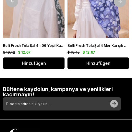
Belli Fresh Tela Şal 4 - 06 Yeşil Karışık Desen 49711
Belli Fresh Tela Şal 4 Mor Karışık Desen 49706
$ 19.42
$ 12.67
$ 19.42
$ 12.67
Hinzufügen
Hinzufügen
Bültene kaydolun, kampanya ve yenilikleri
kaçırmayın!