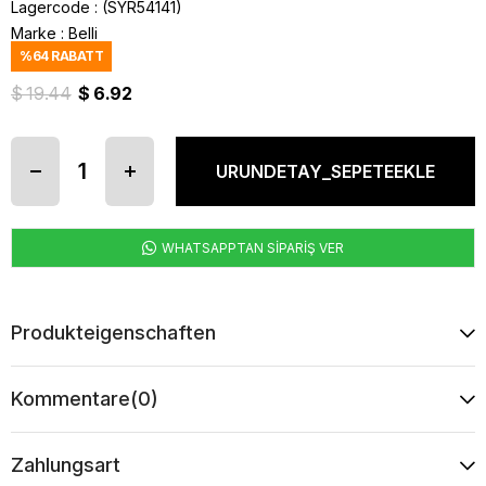
Lagercode
(SYR54141)
Marke
:
Belli
%
64
RABATT
$ 19.44
$ 6.92
WHATSAPPTAN SİPARİŞ VER
Produkteigenschaften
Kommentare
(0)
Zahlungsart