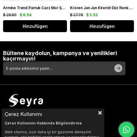
Armine Trend Pamuk Cazz Mor Şal 21210
Kroren Jan Jan Kiremit Düz Renk Şal 7301-85
$ 28.89
$ 6.94
$ 27.78
$ 5.53
Hinzufügen
Hinzufügen
Bültene kaydolun, kampanya ve yenilikleri
kaçırmayın!
Çerez Kullanımı
Çerez Kullanımı Hakkında Bilgilendirme
+90 543 445 05 88
Web sitemiz, size daha iyi bir gezinme deneyimi
seyraltd@gmail.com