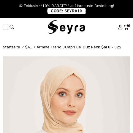
🎁 Exklusiv **10% RABATT** auf Ihre erste Bestellung!
CODE:
SEYRA10
0
Startseite
ŞAL
Armine Trend J.Capri Bej Düz Renk Şal 8 - 322