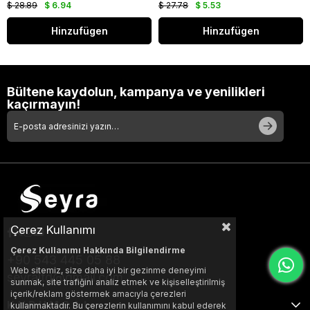
$ 28.89
$ 6.94
$ 27.78
$ 5.53
Hinzufügen
Hinzufügen
Bültene kaydolun, kampanya ve yenilikleri
kaçırmayın!
Çerez Kullanımı
Çerez Kullanımı Hakkında Bilgilendirme
+90 543 445 05 88
Web sitemiz, size daha iyi bir gezinme deneyimi
seyraltd@gmail.com
sunmak, site trafiğini analiz etmek ve kişiselleştirilmiş
içerik/reklam göstermek amacıyla çerezleri
KURUMSAL
kullanmaktadır. Bu çerezlerin kullanımını kabul ederek