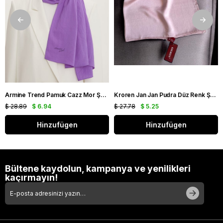
Armine Trend Pamuk Cazz Mor Şal 21210
Kroren Jan Jan Pudra Düz Renk Şal 7301-110
$ 28.89
$ 6.94
$ 27.78
$ 5.25
Hinzufügen
Hinzufügen
Bültene kaydolun, kampanya ve yenilikleri
kaçırmayın!