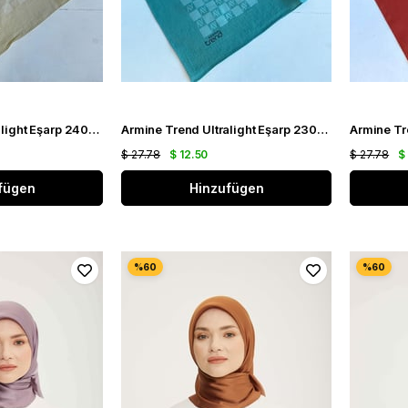
Armine Trend Ultralight Eşarp 24015 Açık Sarı
Armine Trend Ultralight Eşarp 23044 Su Yeşili
$ 27.78
$ 12.50
$ 27.78
$
fügen
Hinzufügen