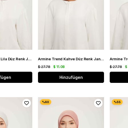
Armine Trend Açık Lila Düz Renk Jan Jan Şifon Eşarp 805
Armine Trend Kahve Düz Renk Jan Jan Şifon Eşarp 802
$ 27.78
$ 11.08
$ 27.78
$
fügen
Hinzufügen