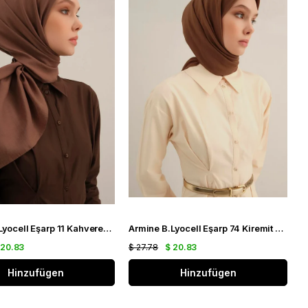
Armine B.Lyocell Eşarp 11 Kahverengi 47373
Armine B.Lyocell Eşarp 74 Kiremit 47369
 20.83
$ 27.78
$ 20.83
Hinzufügen
Hinzufügen