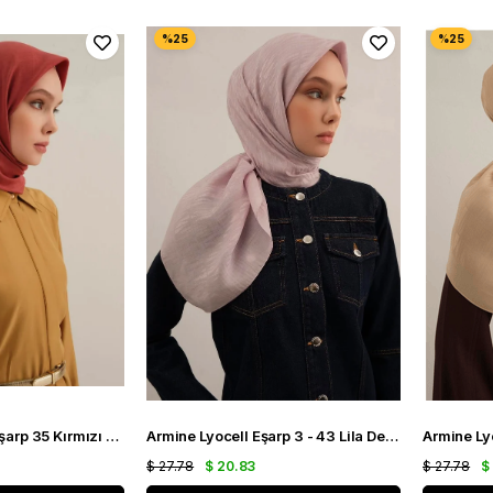
Armine B.Lyocell Eşarp 35 Kırmızı 47366
Armine Lyocell Eşarp 3 - 43 Lila Desenli 47359
$ 27.78
$ 20.83
$ 27.78
$