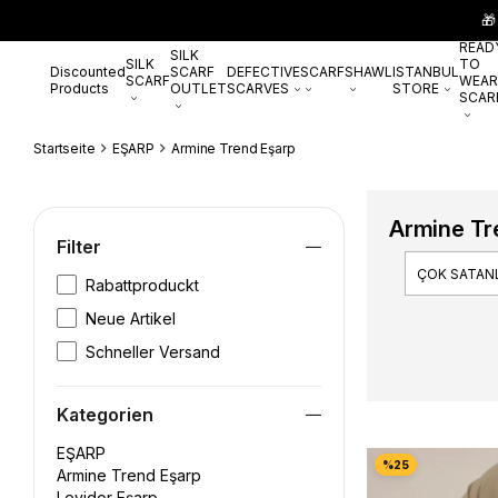
🎁
READ
SILK
SILK
TO
Discounted
SCARF
DEFECTIVE
SCARF
SHAWL
ISTANBUL
SCARF
WEAR
Products
OUTLET
SCARVES
STORE
SCAR
Startseite
EŞARP
Armine Trend Eşarp
Armine Tr
Filter
ÇOK SATAN
Rabattproduckt
Neue Artikel
Schneller Versand
Kategorien
EŞARP
Armine Trend Eşarp
Levidor Eşarp