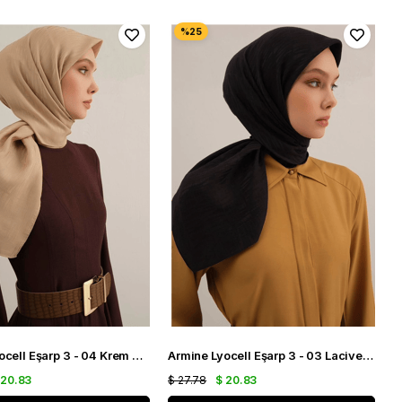
Armine Lyocell Eşarp 3 - 04 Krem Desenli 47358
Armine Lyocell Eşarp 3 - 03 Lacivert Desenli 47357
 20.83
$ 27.78
$ 20.83