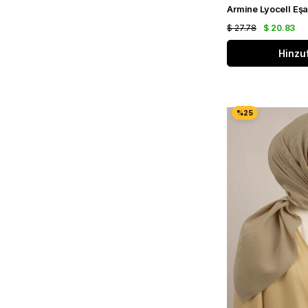
$ 27.78
$ 20.83
Hinzu