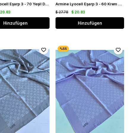
Armine Lyocell Eşarp 3 - 70 Yeşil Desenli 47348
Armine Lyocell Eşarp 3 - 60 Krem Desenli 47347
 20.83
$ 27.78
$ 20.83
Hinzufügen
Hinzufügen