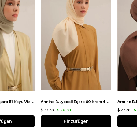
Armine B.Lyocell Eşarp 51 Koyu Vizon 47379
Armine B.Lyocell Eşarp 60 Krem 47375
$ 27.78
$ 20.83
$ 27.78
$
fügen
Hinzufügen