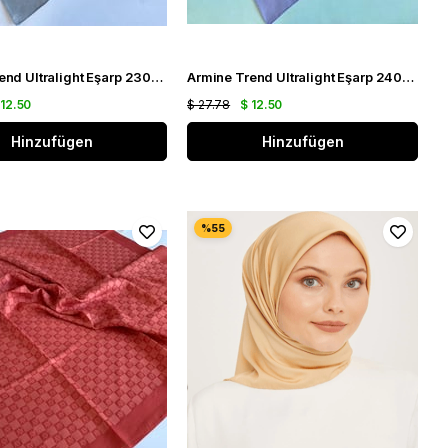
Armine Trend Ultralight Eşarp 23017 Açık Gri
Armine Trend Ultralight Eşarp 24016 Lila
 12.50
$ 27.78
$ 12.50
Hinzufügen
Hinzufügen