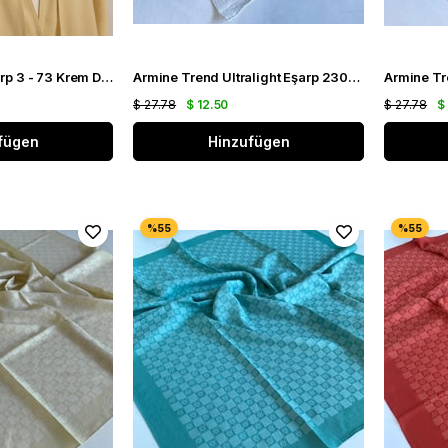
Armine Lyocell Eşarp 3 - 73 Krem Desenli 47344
Armine Trend Ultralight Eşarp 23001 Beyaz
$ 27.78
$ 12.50
$ 27.78
$
fügen
Hinzufügen