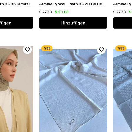
Armine Lyocell Eşarp 3 - 35 Kırmızı Desenli 47354
Armine Lyocell Eşarp 3 - 20 Gri Desenli 47352
$ 27.78
$ 20.83
$ 27.78
$
fügen
Hinzufügen