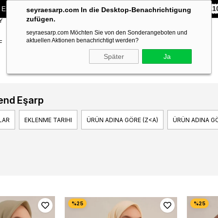
 Exklusiv **10% RABATT** auf Ihre erste Bestellung!
CODE:
SEYRA1
seyraesarp.com In die Desktop-Benachrichtigung
zufügen.
Y
SCARF
BRANDS
seyraesarp.com Möchten Sie von den Sonderangeboten und
ACCESSORY
aktuellen Aktionen benachrichtigt werden?
F
Später
Ja
end Eşarp
LAR
EKLENME TARIHI
ÜRÜN ADINA GÖRE (Z<A)
ÜRÜN ADINA GÖ