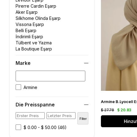
Pirerre Cardin Eşarp
Aker Eşarp
Silkhome Olinda Eşarp
Vissona Eşarp
Belli Eşarp
İndirimli Eşarp
Tülbent ve Yazma
La Boutique Eşarp
Marke
Armine
Die Preisspanne
$ 27.78
$ 20.83
Filter
Hinzu
$ 0.00 - $ 50.00
(46)