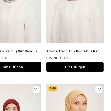
Armine Trend Gümüş Düz Renk Jan Jan Şifon Eşarp 830
Armine Trend Açık Pudra Düz Renk Jan Jan Şifon Eşarp 795
 11.08
$ 27.78
$ 11.08
Hinzufügen
Hinzufügen