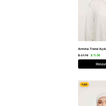
$ 27.78
$ 11.08
Hinzu