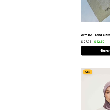
$ 27.78
$ 12.50
Hinzu