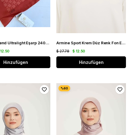
Armine Trend Ultralight Eşarp 24038 Turuncu
Armine Sport Krem Düz Renk Fon Eşarp 323
 12.50
$ 27.78
$ 12.50
Hinzufügen
Hinzufügen