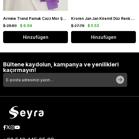
Armine Trend Pamuk Cazz Mor Şal 21210
Kroren Jan Jan Kiremit Düz Renk Şal 7301-85
$ 28.89
$ 6.94
$ 27.78
$ 5.53
Hinzufügen
Hinzufügen
Bültene kaydolun, kampanya ve yenilikleri
kaçırmayın!