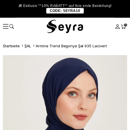
🎁 Exklusiv **10% RABATT** auf Ihre erste Bestellung!
CODE:
SEYRA10
0
Startseite
ŞAL
Armine Trend Begonya Şal 935 Lacivert