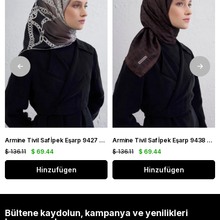
Armine Tivil Saf İpek Eşarp 9427 - 82 Siyah Karışık Desen
Armine Tivil Saf İpek Eşarp 9438 - 51 Kahverengi Karışık Desen
$ 136.11
$ 69.44
$ 136.11
$ 69.44
Hinzufügen
Hinzufügen
Bültene kaydolun, kampanya ve yenilikleri