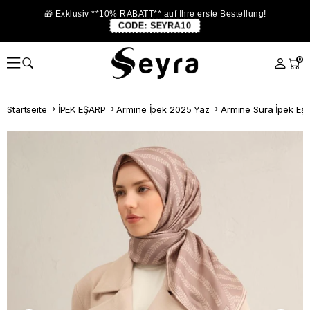
🎁 Exklusiv **10% RABATT** auf Ihre erste Bestellung!
CODE:
SEYRA10
0
Startseite
İPEK EŞARP
Armine İpek 2025 Yaz
Armine Sura İpek Eşa