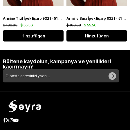
Armine Tivil İpek Eşarp 9321 - 51 Turuncu Karışık Desen
Armine Sura İpek Eşarp 9321 - 51 Turuncu Karışık Desen
$ 108.33
$ 55.56
$ 108.33
$ 55.56
Hinzufügen
Hinzufügen
Bültene kaydolun, kampanya ve yenilikleri
kaçırmayın!