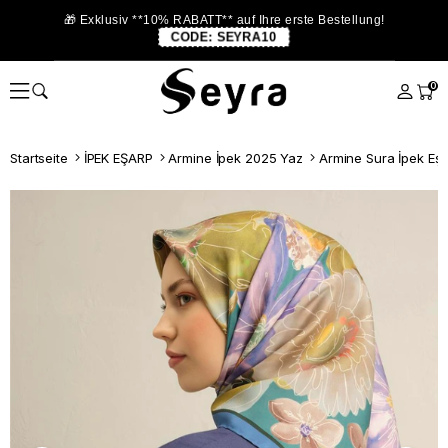
🎁 Exklusiv **10% RABATT** auf Ihre erste Bestellung!
CODE:
SEYRA10
0
Startseite
İPEK EŞARP
Armine İpek 2025 Yaz
Armine Sura İpek Eşa