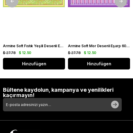
Armine Soft Fıstık Yeşili Desenli Eşarp 6090 - 11
Armine Soft Mor Desenli Eşarp 6087 - 16
$ 27.78
$ 12.50
$ 27.78
$ 12.50
Hinzufügen
Hinzufügen
Bültene kaydolun, kampanya ve yenilikleri
kaçırmayın!