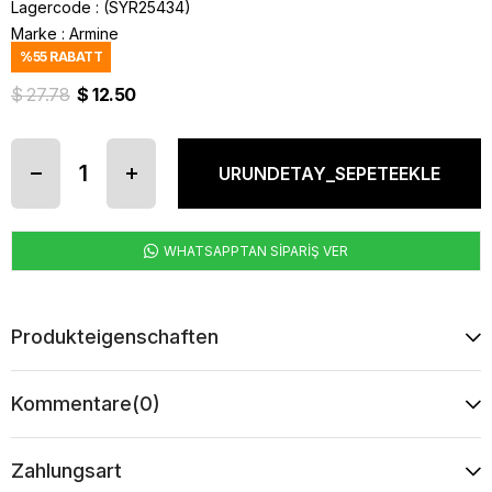
Lagercode
(SYR25434)
Marke
:
Armine
%
55
RABATT
$ 27.78
$ 12.50
WHATSAPPTAN SİPARİŞ VER
Produkteigenschaften
Kommentare
(0)
Zahlungsart