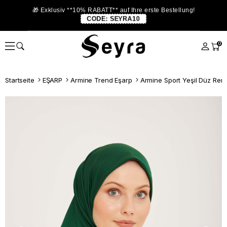
🎁 Exklusiv **10% RABATT** auf Ihre erste Bestellung!
CODE:
SEYRA10
0
Startseite
EŞARP
Armine Trend Eşarp
Armine Sport Yeşil Düz Ren