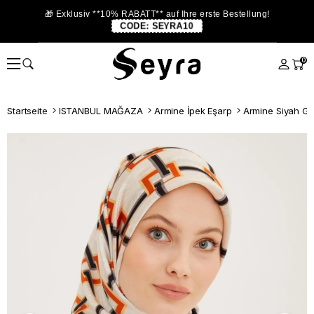
🎁 Exklusiv **10% RABATT** auf Ihre erste Bestellung!
CODE:
SEYRA10
0
Startseite
ISTANBUL MAĞAZA
Armine İpek Eşarp