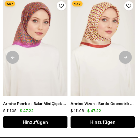
Armine Pembe - Bakır Mini Çiçek Desen Tivil İpek Eşarp IST 9134 - 03
Armine Vizon - Bordo Geometrik Desen Tivil İpek Eşarp IST 9151 - 53
$ 111.08
$ 47.22
$ 111.08
$ 47.22
Hinzufügen
Hinzufügen