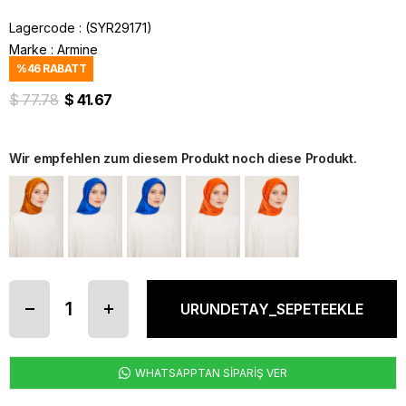
Lagercode
(SYR29171)
Marke
:
Armine
%
46
RABATT
$ 77.78
$ 41.67
Wir empfehlen zum diesem Produkt noch diese Produkt.
WHATSAPPTAN SİPARİŞ VER