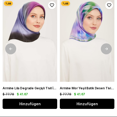
Armine Lila Degrade Geçişli Tivil İpek Eşarp 9051 - 59
Armine Mor Yeşil Batik Desen Tivil İpek Eşarp 9136 - 50
$ 77.78
$ 41.67
$ 77.78
$ 41.67
Hinzufügen
Hinzufügen