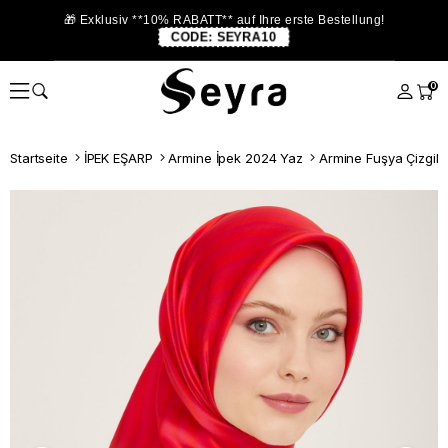
🎁 Exklusiv **10% RABATT** auf Ihre erste Bestellung!
CODE:
SEYRA10
0
Startseite
İPEK EŞARP
Armine İpek 2024 Yaz